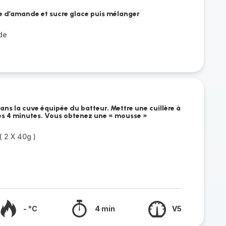
e d’amande et sucre glace puis mélanger
de
ans la cuve équipée du batteur. Mettre une cuillère à
es 4 minutes. Vous obtenez une « mousse »
 2 X 40g )
- °C
4 min
V5