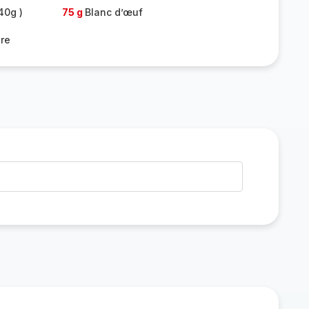
40g )
75 g
Blanc d’œuf
re