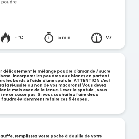
n poudre
- °C
5 min
V7
uter délicatement le mélange poudre d’amande / sucre
 base. Incorporer les poudres aux blancs en partant
ers les bords à l’aide d’une spatule. ATTENTION c’est
ra la réussite ou non de vos macarons! Vous devez
llante mais avec de la tenue. Lever la spatule , vous
i ne se casse pas. Si vous souhaitez faire deux
s faudra évidemment refaire ces 5 étapes .
auffe, remplissez votre poche à douille de votre