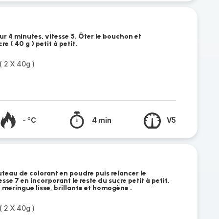
r 4 minutes, vitesse 5. Ôter le bouchon et
e ( 40 g ) petit à petit.
 2 X 40g )
- °C
4 min
V5
teau de colorant en poudre puis relancer le
se 7 en incorporant le reste du sucre petit à petit.
meringue lisse, brillante et homogène .
 2 X 40g )