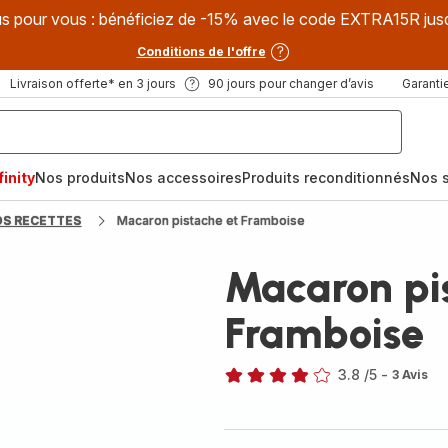
s pour vous : bénéficiez de -15% avec le code EXTRA15R jus
Conditions de l'offre
Livraison offerte* en 3 jours
90 jours pour changer d’avis
Garantie
inity
Nos produits
Nos accessoires
Produits reconditionnés
Nos s
OS RECETTES
Macaron pistache et Framboise
Macaron pi
Framboise
3.8
/5
-
3 Avis
ratings.3.8