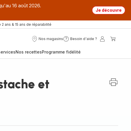
qu'au 16 août 2026.
Je découvre
 2 ans & 15 ans de réparabilité
Nos magasins
Besoin d'aide ?
Nos
Besoin
Mon
Mon
magasins
d'aide
compte
panier
ervices
Nos recettes
Programme fidélité
?
stache et