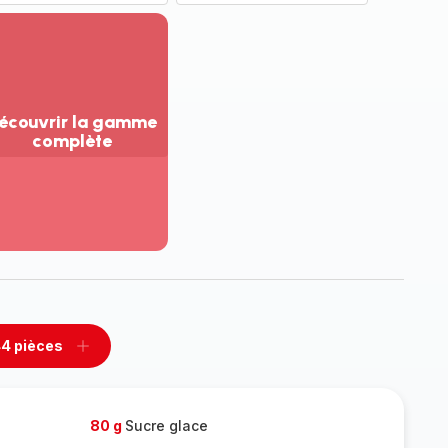
écouvrir la gamme
complète
ir
us...
couvrir
amme
mplète
4 pièces
rimer
Ajouter
es
pièces
80 g
Sucre glace