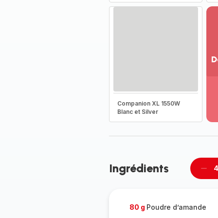
D
Vo
pl
-
Companion XL 1550W
Dé
Blanc et Silver
la
g
co
-
Ingrédients
4
Supp
pièc
80 g
Poudre d’amande