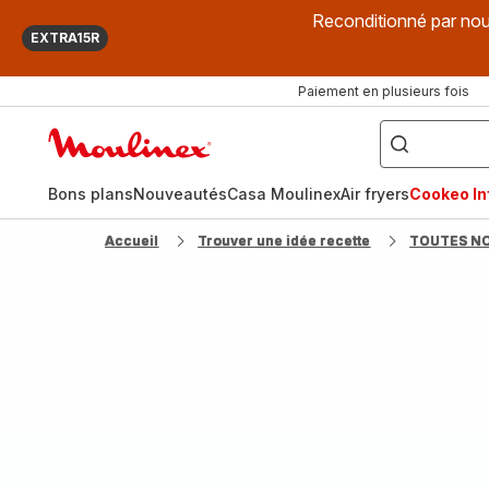
Reconditionné par nou
EXTRA15R
Paiement en plusieurs fois
["Que
recherchez-
Accueil
vous
?",
Moulinex
"Cookeo",
"Air
fryer",
Bons plans
Nouveautés
Casa Moulinex
Air fryers
Cookeo Inf
"Companion"]
Accueil
Trouver une idée recette
TOUTES N