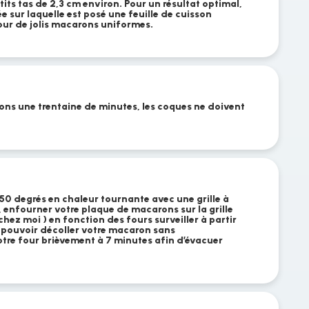
its tas de 2,3 cm environ. Pour un résultat optimal,
ée sur laquelle est posé une feuille de cuisson
ur de jolis macarons uniformes.
ons une trentaine de minutes, les coques ne doivent
50 degrés en chaleur tournante avec une grille à
d, enfourner votre plaque de macarons sur la grille
hez moi ) en fonction des fours surveiller à partir
 pouvoir décoller votre macaron sans
tre four brièvement à 7 minutes afin d’évacuer