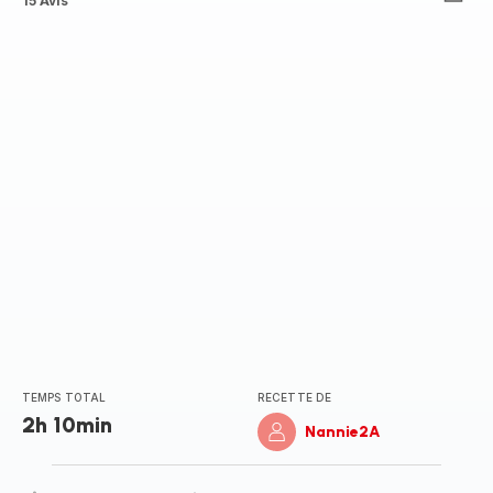
ratings.4.6
15 Avis
TEMPS TOTAL
RECETTE DE
2h 10min
Nannie2A