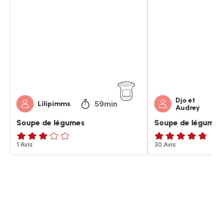
de
de
légumes
légumes
Djo et
59min
Lilipimms
Audrey
Soupe de légumes
Soupe de légume
Avis
1 Avis
ratings.4.7
30 Avis
3
étoiles
(moyenne)