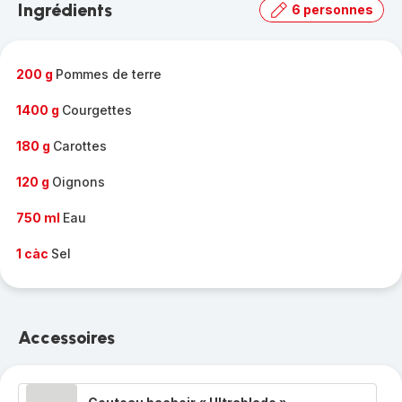
Ingrédients
6 personnes
gamme
complète
-
200 g
Pommes de terre
1400 g
Courgettes
180 g
Carottes
120 g
Oignons
750 ml
Eau
1 càc
Sel
Accessoires