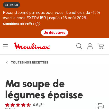
EXTRA15R
Reconditionné par nous pour vous : bénéficiez de -15%
avec le code EXTRA15R jusqu'au 16 août 2026.
Conditions de l'offre
Je découvre
Accueil
Ouvrir
Mon
Mon
Moulinex
le
compte
panie
menu
TOUTES NOS RECETTES
Ma soupe de
légumes épaisse
4.6
/5
-