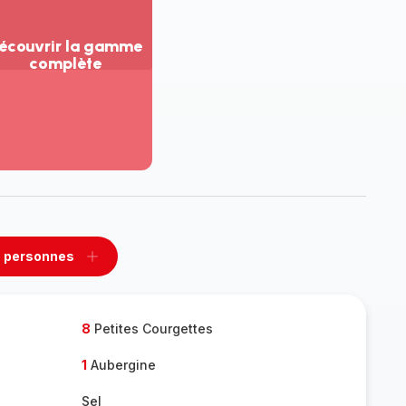
écouvrir la gamme
complète
ir
us...
couvrir
amme
mplète
 personnes
rimer
Ajouter
sonnes
personnes
8
Petites Courgettes
1
Aubergine
Sel