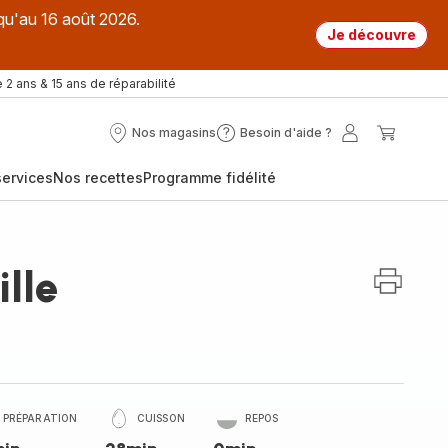
qu'au 16 août 2026.
Je découvre
 2 ans & 15 ans de réparabilité
Nos magasins
Besoin d'aide ?
Nos
Besoin
Mon
Mon
magasins
d'aide
compte
panier
ervices
Nos recettes
Programme fidélité
?
lle
PRÉPARATION
CUISSON
REPOS