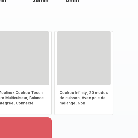
min
28min
0min
oulinex Cookeo Touch
Cookeo Infinity, 20 modes
ro Multicuiseur, Balance
de cuisson, Avec pale de
ntégrée, Connecté
mélange, Noir