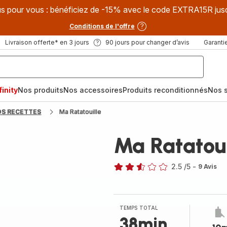
s pour vous : bénéficiez de -15% avec le code EXTRA15R jus
Conditions de l'offre
Livraison offerte* en 3 jours
90 jours pour changer d’avis
Garantie
inity
Nos produits
Nos accessoires
Produits reconditionnés
Nos s
OS RECETTES
Ma Ratatouille
Ma Ratatoui
2.5
/5
-
9 Avis
ratings.2.5
TEMPS TOTAL
38min