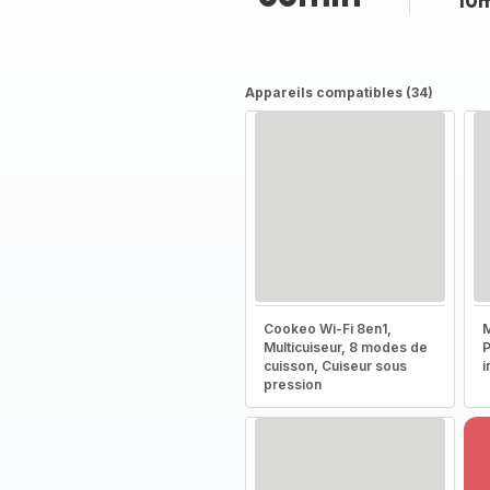
10
Appareils compatibles (34)
Cookeo Wi-Fi 8en1,
M
Multicuiseur, 8 modes de
P
cuisson, Cuiseur sous
i
pression