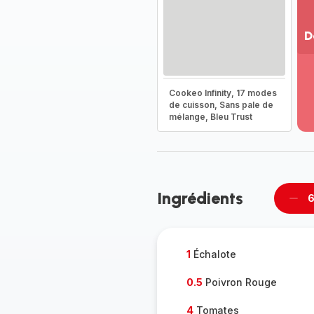
D
Vo
pl
-
Cookeo Infinity, 17 modes
Dé
de cuisson, Sans pale de
mélange, Bleu Trust
la
g
co
-
Ingrédients
6
Supp
per
1
Échalote
0.5
Poivron Rouge
4
Tomates