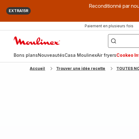
Reconditionné par nou
EXTRA15R
Paiement en plusieurs fois
["Que
recherchez-
Accueil
vous
?",
Moulinex
"Cookeo",
"Air
fryer",
Bons plans
Nouveautés
Casa Moulinex
Air fryers
Cookeo Inf
"Companion"]
Accueil
Trouver une idée recette
TOUTES N