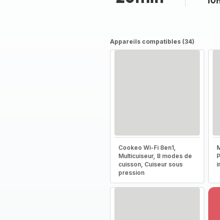
10
Appareils compatibles (34)
Cookeo Wi-Fi 8en1,
M
Multicuiseur, 8 modes de
P
cuisson, Cuiseur sous
i
pression