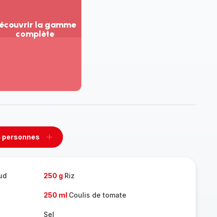
écouvrir la gamme
complète
ir
us...
couvrir
amme
mplète
 personnes
rimer
Ajouter
sonnes
personnes
aud
250 g
Riz
250 ml
Coulis de tomate
Sel