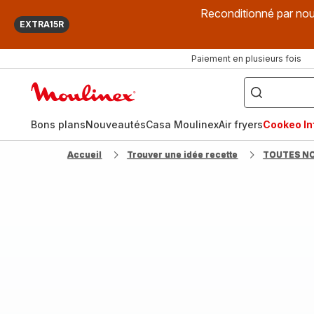
Reconditionné par nou
EXTRA15R
Paiement en plusieurs fois
["Que
recherchez-
Accueil
vous
?",
Moulinex
"Cookeo",
"Air
fryer",
Bons plans
Nouveautés
Casa Moulinex
Air fryers
Cookeo Inf
"Companion"]
Accueil
Trouver une idée recette
TOUTES N