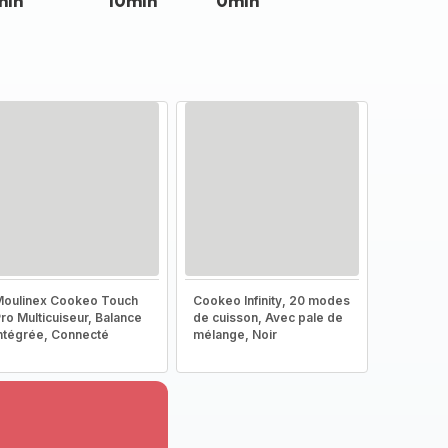
min
10min
0min
oulinex Cookeo Touch
Cookeo Infinity, 20 modes
ro Multicuiseur, Balance
de cuisson, Avec pale de
ntégrée, Connecté
mélange, Noir