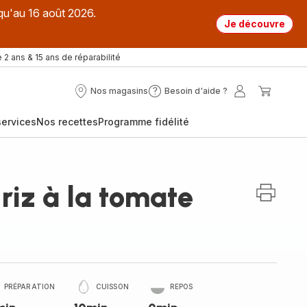
qu'au 16 août 2026.
Je découvre
 2 ans & 15 ans de réparabilité
Nos magasins
Besoin d'aide ?
Nos
Besoin
Mon
Mon
magasins
d'aide
compte
panier
ervices
Nos recettes
Programme fidélité
?
 riz à la tomate
PRÉPARATION
CUISSON
REPOS