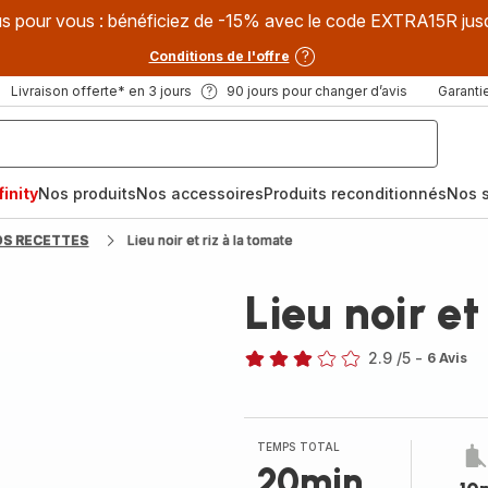
s pour vous : bénéficiez de -15% avec le code EXTRA15R jus
Conditions de l'offre
Livraison offerte* en 3 jours
90 jours pour changer d’avis
Garantie
inity
Nos produits
Nos accessoires
Produits reconditionnés
Nos s
OS RECETTES
Lieu noir et riz à la tomate
Lieu noir et
2.9
/5
-
6 Avis
ratings.2.9
TEMPS TOTAL
20min