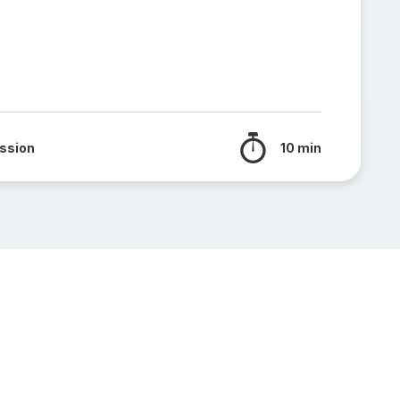
ssion
10 min