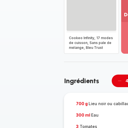
D
Vo
pl
-
Cookeo Infinity, 17 modes
Dé
de cuisson, Sans pale de
mélange, Bleu Trust
la
g
co
-
Ingrédients
4
Supp
per
700 g
Lieu noir ou cabill
300 ml
Eau
3
Tomates