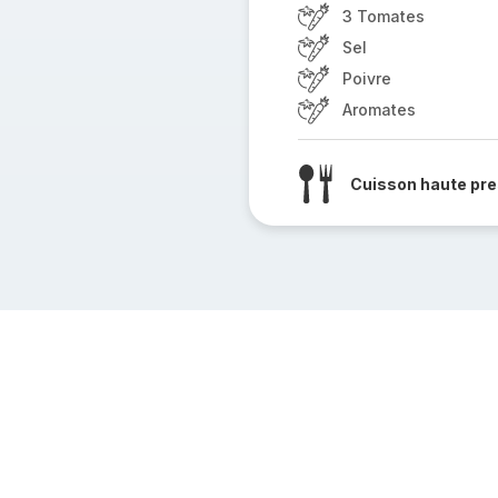
3 Tomates
Sel
Poivre
Aromates
Cuisson haute pre