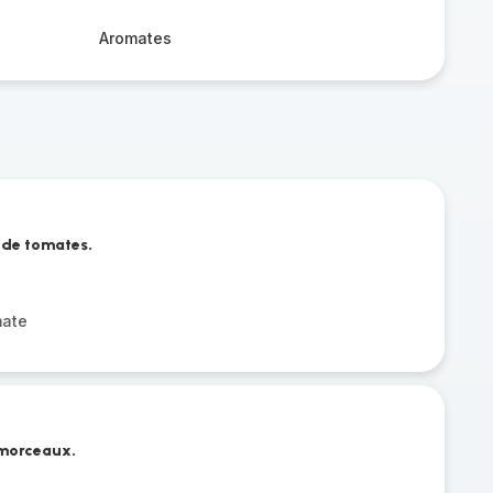
Aromates
s de tomates.
mate
 morceaux.