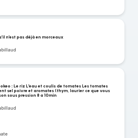
s’il n’est pas déjà en morceaux
abillaud
keo : Le riz L’eau et coulis de tomates Les tomates
nt sel poivre et aromates (thym, laurier ce que vous
son sous pression 8 a 10min
abillaud
mate