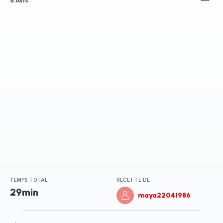
ratings.4.9
8 Avis
TEMPS TOTAL
RECETTE DE
29min
maya22041986