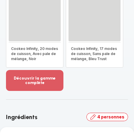
Cookeo Infinity, 20 modes
Cookeo Infinity, 17 modes
de cuisson, Avec pale de
de cuisson, Sans pale de
mélange, Noir
mélange, Bleu Trust
Découvrir la gamme
complète
Voir
plus...
-
Découvrir
la
Ingrédients
4 personnes
gamme
complète
-