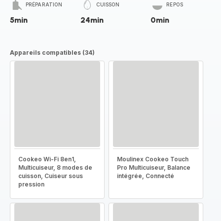
PRÉPARATION
CUISSON
REPOS
5min
24min
0min
Appareils compatibles (34)
Cookeo Wi-Fi 8en1,
Moulinex Cookeo Touch
Multicuiseur, 8 modes de
Pro Multicuiseur, Balance
cuisson, Cuiseur sous
intégrée, Connecté
pression