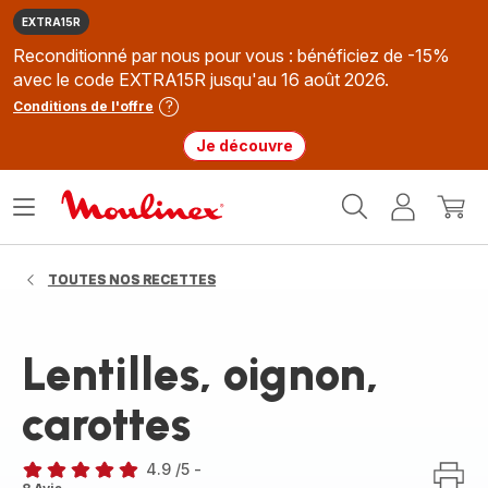
EXTRA15R
Reconditionné par nous pour vous : bénéficiez de -15%
avec le code EXTRA15R jusqu'au 16 août 2026.
Conditions de l'offre
Je découvre
Accueil
Ouvrir
Mon
Mon
Moulinex
le
compte
panie
menu
TOUTES NOS RECETTES
Lentilles, oignon,
carottes
4.9
/5
-