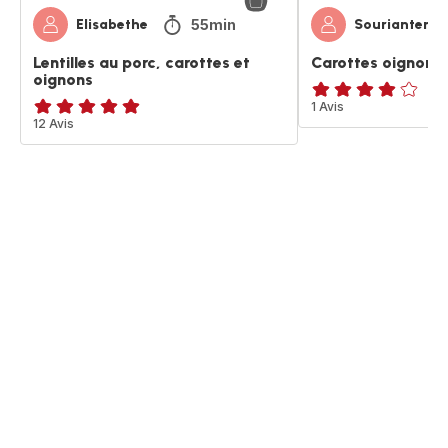
55min
Elisabethe
Souriantema
Lentilles au porc, carottes et
Carottes oignons 
oignons
Avis
1 Avis
Avis
12 Avis
4
5
étoiles
étoiles
(moyenne)
(moyenne)