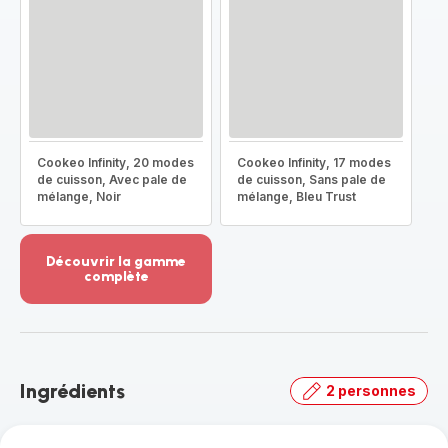
Cookeo Infinity, 20 modes
Cookeo Infinity, 17 modes
de cuisson, Avec pale de
de cuisson, Sans pale de
mélange, Noir
mélange, Bleu Trust
Découvrir la gamme
complète
Voir
plus...
-
Découvrir
la
Ingrédients
2 personnes
gamme
complète
-