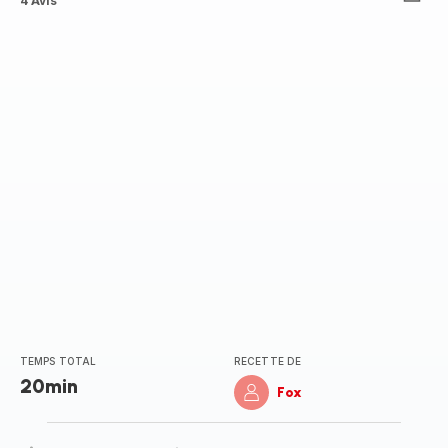
ratings.2.4
4 Avis
TEMPS TOTAL
RECETTE DE
20min
Fox