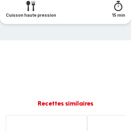
Cuisson haute pression
15 min
Recettes similaires
Lentilles
Lentilles
et
Saucisses
saucisses
de