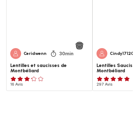
de
Montbéliard
Montbéliard
30min
Ceridwenn
Cindy1712041
Lentilles et saucisses de
Lentilles Saucisse
Montbéliard
Montbéliard
ratings.3.2
16 Avis
ratings.4.8
297 Avis