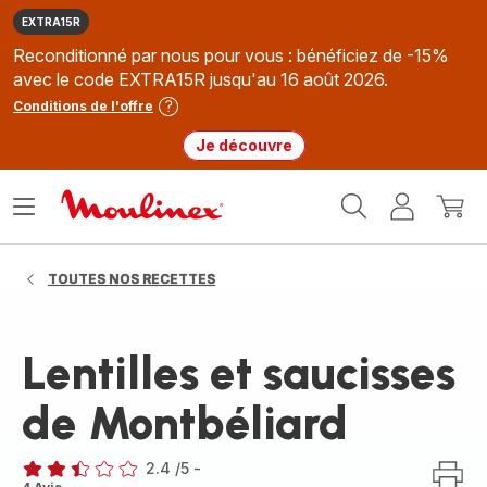
EXTRA15R
Reconditionné par nous pour vous : bénéficiez de -15%
avec le code EXTRA15R jusqu'au 16 août 2026.
Conditions de l'offre
Je découvre
Accueil
Ouvrir
Mon
Mon
Moulinex
le
compte
panie
menu
TOUTES NOS RECETTES
Lentilles et saucisses
de Montbéliard
2.4
/5
-