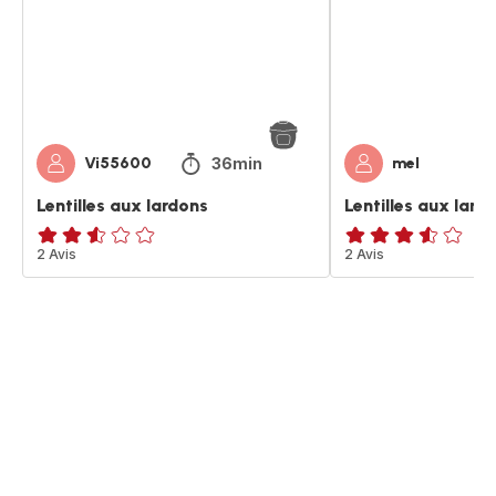
36min
Vi55600
mel
Lentilles aux lardons
Lentilles aux lard
ratings.2.5
2 Avis
ratings.3.5
2 Avis