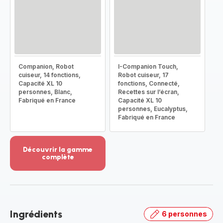
Companion, Robot
I-Companion Touch,
cuiseur, 14 fonctions,
Robot cuiseur, 17
Capacité XL 10
fonctions, Connecté,
personnes, Blanc,
Recettes sur l’écran,
Fabriqué en France
Capacité XL 10
personnes, Eucalyptus,
Fabriqué en France
Découvrir la gamme
complète
Voir
plus...
-
Découvrir
la
Ingrédients
6 personnes
gamme