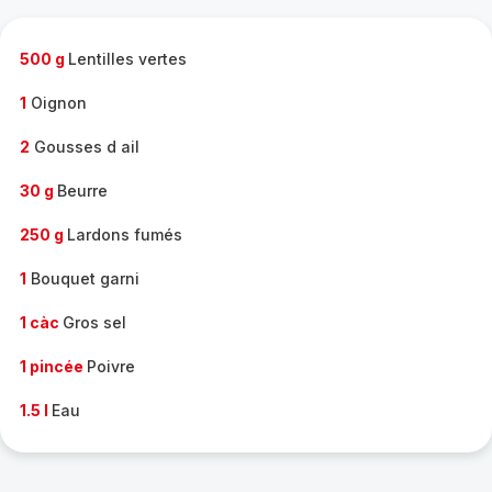
complète
-
500 g
Lentilles vertes
1
Oignon
2
Gousses d ail
30 g
Beurre
250 g
Lardons fumés
1
Bouquet garni
1 càc
Gros sel
1 pincée
Poivre
1.5 l
Eau