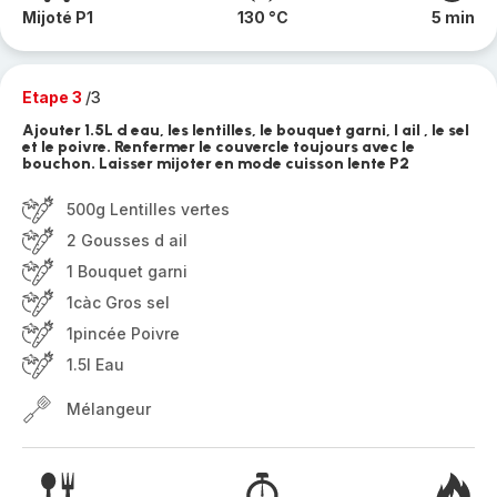
Mijoté P1
130 °C
5 min
Etape 3
/3
Ajouter 1.5L d eau, les lentilles, le bouquet garni, l ail , le sel
et le poivre. Renfermer le couvercle toujours avec le
bouchon. Laisser mijoter en mode cuisson lente P2
500g Lentilles vertes
2 Gousses d ail
1 Bouquet garni
1càc Gros sel
1pincée Poivre
1.5l Eau
Mélangeur