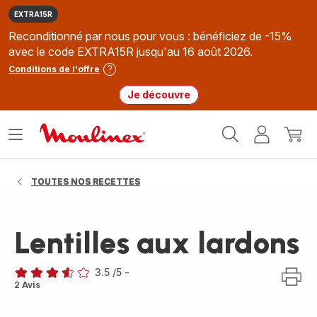
EXTRA15R
Reconditionné par nous pour vous : bénéficiez de -15%
avec le code EXTRA15R jusqu'au 16 août 2026.
Conditions de l'offre
Je découvre
Accueil
Ouvrir
Mon
Mon
Moulinex
le
compte
panie
menu
TOUTES NOS RECETTES
Lentilles aux lardons
3.5
/5
-
ratings.3.5
2 Avis