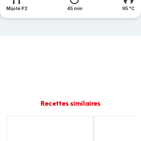
Mijoté P2
45 min
95 °C
Recettes similaires
Lentilles
Lentilles
aux
aux
lardons
lardons