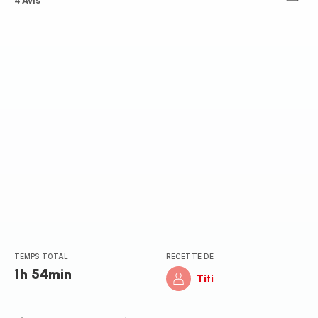
ratings.4.8
4 Avis
TEMPS TOTAL
RECETTE DE
1h 54min
Titi