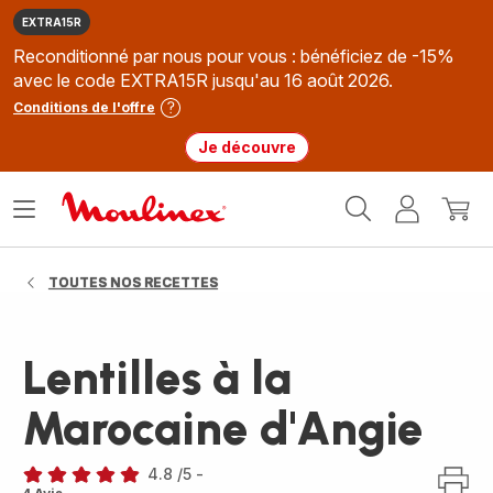
EXTRA15R
Reconditionné par nous pour vous : bénéficiez de -15%
avec le code EXTRA15R jusqu'au 16 août 2026.
Conditions de l'offre
Je découvre
Accueil
Ouvrir
Mon
Mon
Moulinex
le
compte
panie
menu
TOUTES NOS RECETTES
Lentilles à la
Marocaine d'Angie
4.8
/5
-