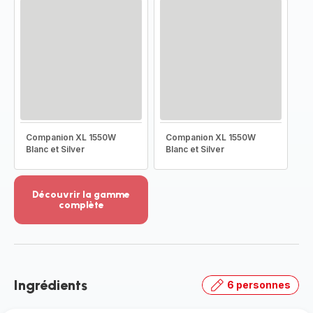
Companion XL 1550W
Companion XL 1550W
Blanc et Silver
Blanc et Silver
Découvrir la gamme
complète
Voir
plus...
-
Découvrir
la
Ingrédients
6 personnes
gamme
complète