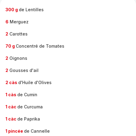
-
300 g
de Lentilles
6
Merguez
2
Carottes
70 g
Concentré de Tomates
2
Oignons
2
Gousses d'ail
2 càs
d'Huile d'Olives
1 càs
de Cumin
1 càc
de Curcuma
1 càc
de Paprika
1 pincée
de Cannelle