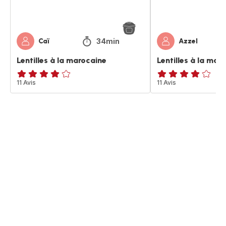
34min
Caï
Azzel
Lentilles à la marocaine
Lentilles à la mar
Avis
11 Avis
Avis
11 Avis
4
4
étoiles
étoiles
(moyenne)
(moyenne)