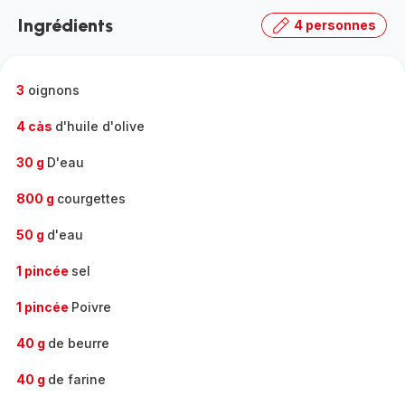
la
Ingrédients
4 personnes
gamme
complète
-
3
oignons
4 càs
d'huile d'olive
30 g
D'eau
800 g
courgettes
50 g
d'eau
1 pincée
sel
1 pincée
Poivre
40 g
de beurre
40 g
de farine