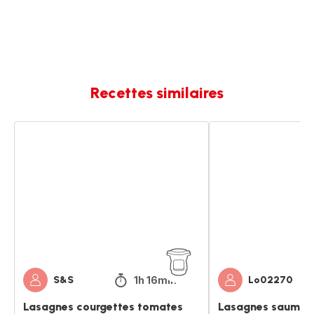
Recettes similaires
Lasagnes
Lasagnes
courgettes
saumon
tomates
courgettes
1h 16min
S&S
Lo02270
Lasagnes courgettes tomates
Lasagnes saumon