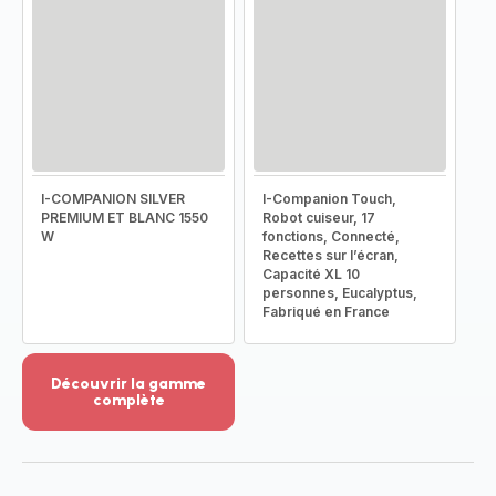
I-COMPANION SILVER
I-Companion Touch,
PREMIUM ET BLANC 1550
Robot cuiseur, 17
W
fonctions, Connecté,
Recettes sur l’écran,
Capacité XL 10
personnes, Eucalyptus,
Fabriqué en France
Découvrir la gamme
complète
Voir
plus...
-
Découvrir