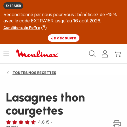
EXTRA15R
Reconditionné par nous pour vous : bénéficiez de -15%
avec le code EXTRA15R jusqu'au 16 août 2026.
Conditions de l'offre
Je découvre
Accueil
Ouvrir
Mon
Mon
Moulinex
le
compte
panie
menu
TOUTES NOS RECETTES
Lasagnes thon
courgettes
4.6
/5
-