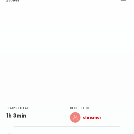
ratings.4.6
23 Avis
TEMPS TOTAL
RECETTE DE
1h 3min
chrismar