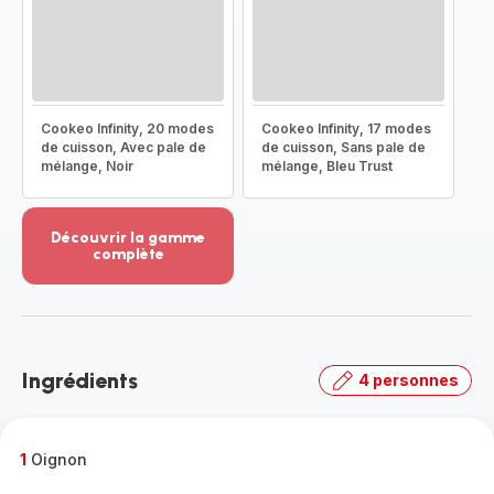
Cookeo Infinity, 20 modes
Cookeo Infinity, 17 modes
de cuisson, Avec pale de
de cuisson, Sans pale de
mélange, Noir
mélange, Bleu Trust
Découvrir la gamme
complète
Voir
plus...
-
Découvrir
la
Ingrédients
4 personnes
gamme
complète
-
1
Oignon