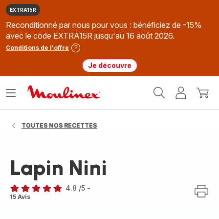
EXTRA15R
Reconditionné par nous pour vous : bénéficiez de -15%
avec le code EXTRA15R jusqu'au 16 août 2026.
Conditions de l'offre
Je découvre
Accueil
Ouvrir
Mon
Mon
Moulinex
le
compte
panie
menu
TOUTES NOS RECETTES
Lapin Nini
4.8
/5
-
ratings.4.8
15 Avis