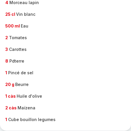
4
Morceau lapin
25 cl
Vin blanc
500 ml
Eau
2
Tomates
3
Carottes
8
Pdterre
1
Pincé de sel
20 g
Beurre
1 càs
Huile d'olive
2 càs
Maïzena
1
Cube bouillon legumes