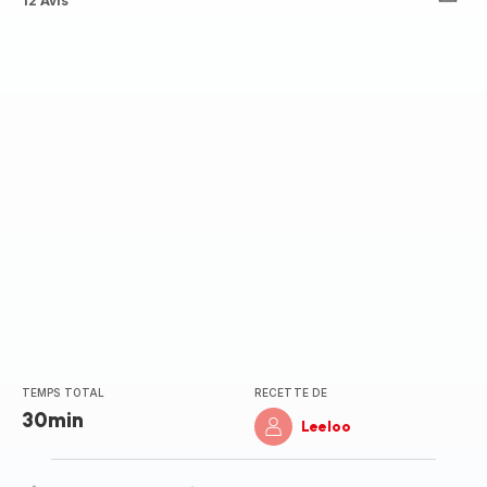
ratings.4.9
12 Avis
TEMPS TOTAL
RECETTE DE
30min
Leeloo