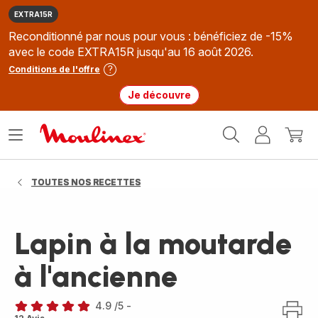
EXTRA15R
Reconditionné par nous pour vous : bénéficiez de -15%
avec le code EXTRA15R jusqu'au 16 août 2026.
Conditions de l'offre
Je découvre
Accueil
Ouvrir
Mon
Mon
Moulinex
le
compte
panie
menu
TOUTES NOS RECETTES
Lapin à la moutarde
à l'ancienne
4.9
/5
-