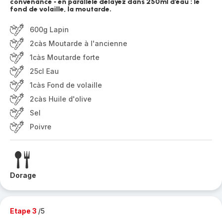
convenance - en parallèle délayez dans 250ml d'eau : le
fond de volaille, la moutarde.
600g Lapin
2càs Moutarde à l'ancienne
1càs Moutarde forte
25cl Eau
1càs Fond de volaille
2càs Huile d'olive
Sel
Poivre
Dorage
Etape 3
/5