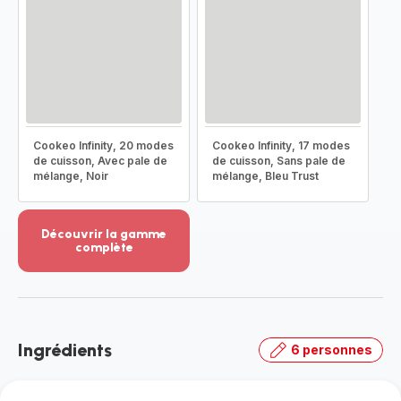
Cookeo Infinity, 20 modes
Cookeo Infinity, 17 modes
de cuisson, Avec pale de
de cuisson, Sans pale de
mélange, Noir
mélange, Bleu Trust
Découvrir la gamme
complète
Voir
plus...
-
Découvrir
la
Ingrédients
6 personnes
gamme
complète
-