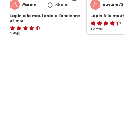
55min
Marine
navarre72
Lapin à la moutarde à l’ancienne
Lapin à la moutar
et miel
ratings.4.4
25 Avis
ratings.4.5
4 Avis