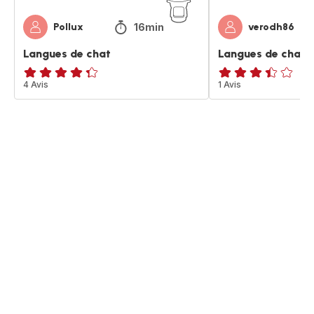
16min
Pollux
verodh86
Langues de chat
Langues de chat
ratings.4.3
4 Avis
ratings.3.4
1 Avis