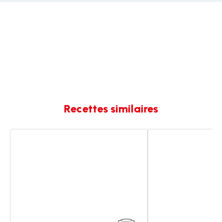
Recettes similaires
Langues
Langues
de
de
chat
chat