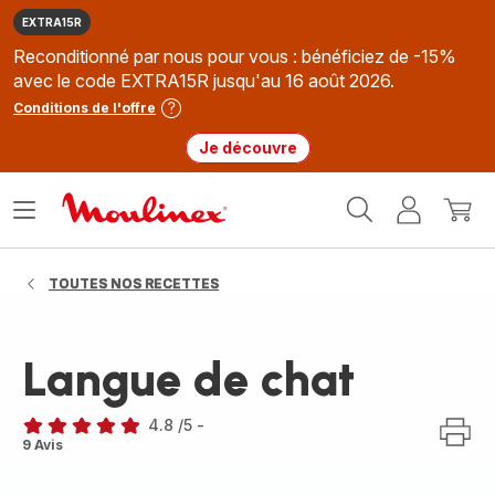
EXTRA15R
Reconditionné par nous pour vous : bénéficiez de -15%
avec le code EXTRA15R jusqu'au 16 août 2026.
Conditions de l'offre
Je découvre
Accueil
Ouvrir
Mon
Mon
Moulinex
le
compte
panie
menu
TOUTES NOS RECETTES
Langue de chat
4.8
/5
-
ratings.4.8
9 Avis