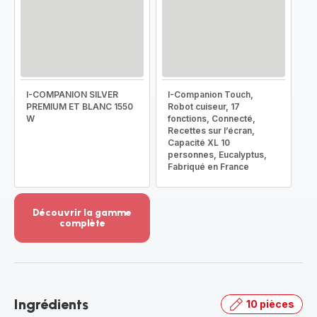
I-COMPANION SILVER
I-Companion Touch,
PREMIUM ET BLANC 1550
Robot cuiseur, 17
W
fonctions, Connecté,
Recettes sur l’écran,
Capacité XL 10
personnes, Eucalyptus,
Fabriqué en France
Découvrir la gamme
complète
Voir
plus...
-
Découvrir
la
Ingrédients
10 pièces
gamme