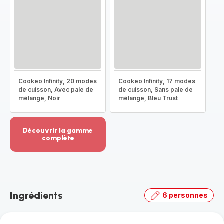
Cookeo Infinity, 20 modes
Cookeo Infinity, 17 modes
de cuisson, Avec pale de
de cuisson, Sans pale de
mélange, Noir
mélange, Bleu Trust
Découvrir la gamme
complète
Voir
plus...
-
Découvrir
la
Ingrédients
6 personnes
gamme
complète
-