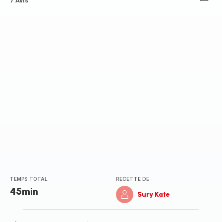
ratings.3.7
7 Avis
TEMPS TOTAL
RECETTE DE
45min
Sury Kate