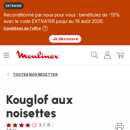
EXTRA15R
Reconditionné par nous pour vous : bénéficiez de -15%
avec le code EXTRA15R jusqu'au 16 août 2026.
Conditions de l'offre
Je découvre
Accueil
Ouvrir
Mon
Mon
Moulinex
le
compte
panie
menu
TOUTES NOS RECETTES
Kouglof aux
noisettes
3.7
/5
-