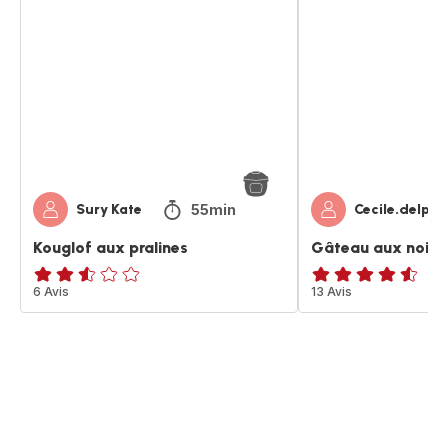
aux
aux
pralines
noisettes
55min
Sury Kate
Cecile.delpra
Kouglof aux pralines
Gâteau aux noise
ratings.2.5
6 Avis
ratings.4.5
13 Avis