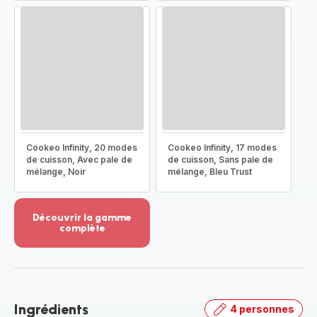
Cookeo Infinity, 20 modes
Cookeo Infinity, 17 modes
de cuisson, Avec pale de
de cuisson, Sans pale de
mélange, Noir
mélange, Bleu Trust
Découvrir la gamme
complète
Voir
plus...
-
Découvrir
la
Ingrédients
4 personnes
gamme