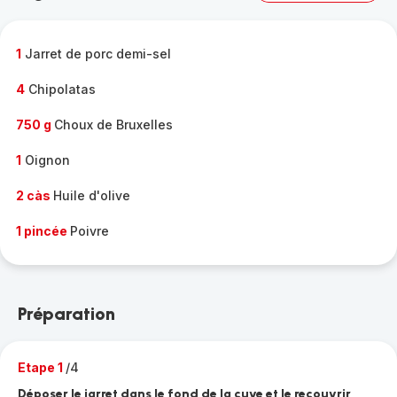
complète
-
1
Jarret de porc demi-sel
4
Chipolatas
750 g
Choux de Bruxelles
1
Oignon
2 càs
Huile d'olive
1 pincée
Poivre
Préparation
Etape 1
/4
Déposer le jarret dans le fond de la cuve et le recouvrir