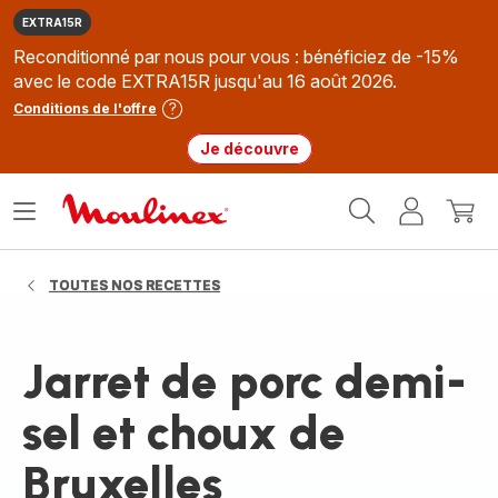
EXTRA15R
Reconditionné par nous pour vous : bénéficiez de -15%
avec le code EXTRA15R jusqu'au 16 août 2026.
Conditions de l'offre
Je découvre
Accueil
Ouvrir
Mon
Mon
Moulinex
le
compte
panie
menu
TOUTES NOS RECETTES
Jarret de porc demi-
sel et choux de
Bruxelles