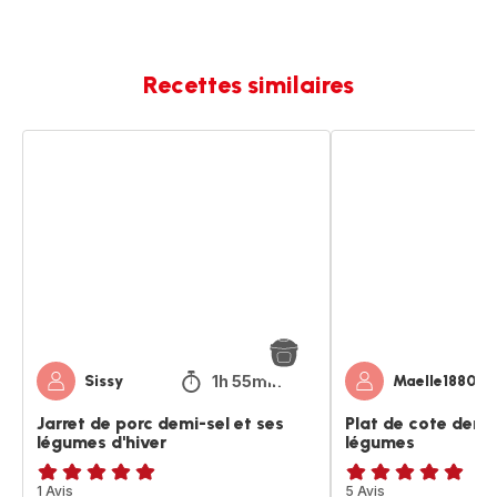
Recettes similaires
Jarret
Plat
de
de
porc
cote
demi-
demi-
sel
sel
et
et
ses
ses
légumes
légumes
d'hiver
1h 55min
Sissy
Maelle18800
Jarret de porc demi-sel et ses
Plat de cote demi-
légumes d'hiver
légumes
Avis
1 Avis
Avis
5 Avis