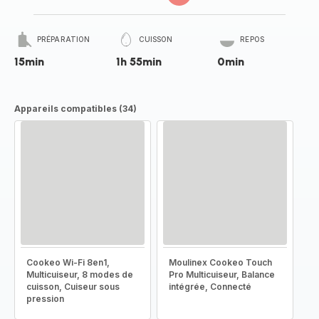
PRÉPARATION
CUISSON
REPOS
15min
1h 55min
0min
Appareils compatibles (34)
Cookeo Wi-Fi 8en1,
Moulinex Cookeo Touch
Multicuiseur, 8 modes de
Pro Multicuiseur, Balance
cuisson, Cuiseur sous
intégrée, Connecté
pression