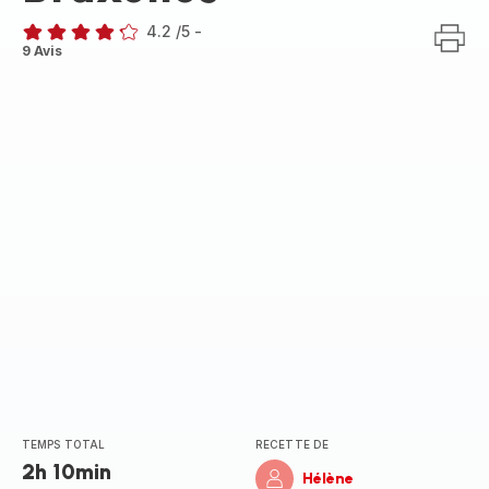
4.2
/5
-
ratings.4.2
9 Avis
TEMPS TOTAL
RECETTE DE
2h 10min
Hélène