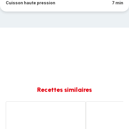
Cuisson haute pression
7 min
Recettes similaires
Haricots
Vermicelles
mungo
de
lardons
Haricots
Mungo
au