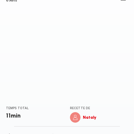
ratings.4.3
6 Avis
TEMPS TOTAL
RECETTE DE
11min
Nataly