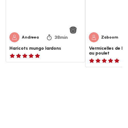
poulet
38min
Andreea
Zaboom
Haricots mungo lardons
Vermicelles de H
au poulet
ratings.NaN
ratings.NaN