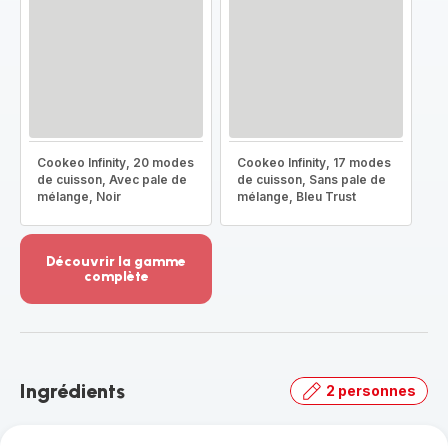
Cookeo Infinity, 20 modes
Cookeo Infinity, 17 modes
de cuisson, Avec pale de
de cuisson, Sans pale de
mélange, Noir
mélange, Bleu Trust
Découvrir la gamme
complète
Voir
plus...
-
Découvrir
la
Ingrédients
2 personnes
gamme
complète
-