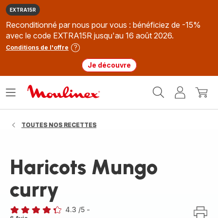
EXTRA15R
Reconditionné par nous pour vous : bénéficiez de -15%
avec le code EXTRA15R jusqu'au 16 août 2026.
Conditions de l'offre
Je découvre
Accueil
Ouvrir
Mon
Mon
Moulinex
le
compte
panie
menu
TOUTES NOS RECETTES
Haricots Mungo
curry
4.3
/5
-