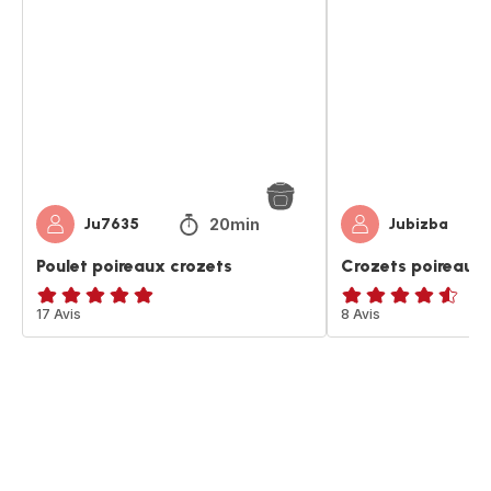
poireaux
poireaux
crozets
comté
jambon
20min
Ju7635
Jubizba
Poulet poireaux crozets
Crozets poireaux
ratings.4.9
17 Avis
ratings.4.5
8 Avis