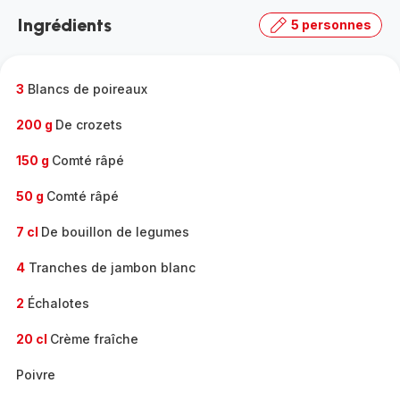
la
Ingrédients
5 personnes
gamme
complète
-
3
Blancs de poireaux
200 g
De crozets
150 g
Comté râpé
50 g
Comté râpé
7 cl
De bouillon de legumes
4
Tranches de jambon blanc
2
Échalotes
20 cl
Crème fraîche
Poivre