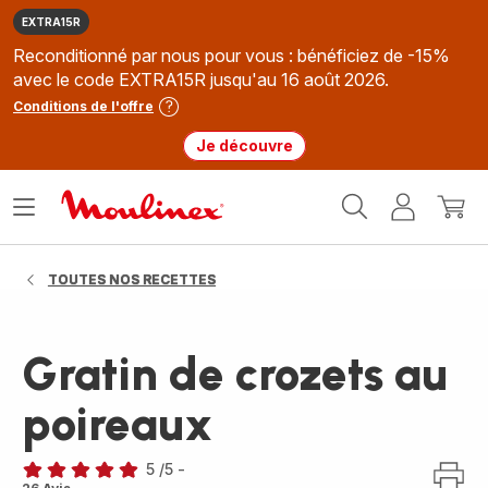
EXTRA15R
Reconditionné par nous pour vous : bénéficiez de -15%
avec le code EXTRA15R jusqu'au 16 août 2026.
Conditions de l'offre
Je découvre
Accueil
Ouvrir
Mon
Mon
Moulinex
le
compte
panie
menu
TOUTES NOS RECETTES
Gratin de crozets au
poireaux
5
/5
-