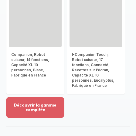
Companion, Robot
I-Companion Touch,
cuiseur, 14 fonctions,
Robot cuiseur, 17
Capacité XL 10
fonctions, Connecté,
personnes, Blanc,
Recettes sur l’écran,
Fabriqué en France
Capacité XL 10
personnes, Eucalyptus,
Fabriqué en France
Découvrir la gamme
complète
Voir
plus...
-
Découvrir