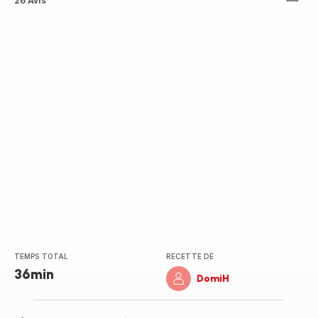
Avis
26 Avis
5
étoiles
(moyenne)
TEMPS TOTAL
RECETTE DE
36min
DomiH