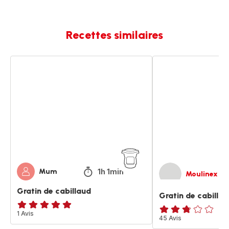
Recettes similaires
Gratin
Gratin
de
de
cabillaud
cabillaud
provençal
1h 1min
Mum
Moulinex
Gratin de cabillaud
Gratin de cabilla
Avis
1 Avis
ratings.2.7
45 Avis
5