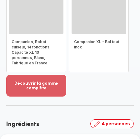
Companion, Robot
Companion XL - Bol tout
cuiseur, 14 fonctions,
inox
Capacité XL 10
personnes, Blanc,
Fabriqué en France
Découvrir la gamme
complète
Voir
plus...
-
Découvrir
la
Ingrédients
4 personnes
gamme
complète
-