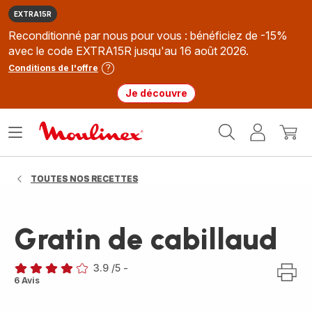
EXTRA15R
Reconditionné par nous pour vous : bénéficiez de -15%
avec le code EXTRA15R jusqu'au 16 août 2026.
Conditions de l'offre
Je découvre
Accueil
Ouvrir
Mon
Mon
Moulinex
le
compte
panie
menu
TOUTES NOS RECETTES
Gratin de cabillaud
3.9
/5
-
ratings.3.9
6 Avis