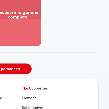
écouvrir la gamme
complète
ir
us...
couvrir
amme
mplète
 personnes
rimer
Ajouter
sonnes
personnes
1 kg
Courgettes
ée
Fromage
Sel et poivre