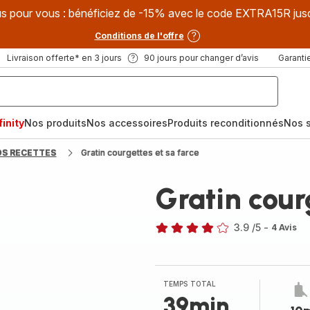
s pour vous : bénéficiez de -15% avec le code EXTRA15R jus
Conditions de l'offre
Livraison offerte* en 3 jours
90 jours pour changer d’avis
Garantie
inity
Nos produits
Nos accessoires
Produits reconditionnés
Nos s
OS RECETTES
Gratin courgettes et sa farce
Gratin cour
3.9
/5
-
4 Avis
ratings.3.9
TEMPS TOTAL
39min