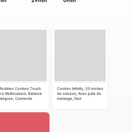
min
29min
0min
oulinex Cookeo Touch
Cookeo Infinity, 20 modes
ro Multicuiseur, Balance
de cuisson, Avec pale de
ntégrée, Connecté
mélange, Noir