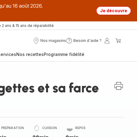
qu'au 16 août 2026.
Je découvre
 2 ans & 15 ans de réparabilité
Nos magasins
Besoin d'aide ?
Nos
Besoin
Mon
Mon
magasins
d'aide
compte
panier
ervices
Nos recettes
Programme fidélité
?
gettes et sa farce
PRÉPARATION
CUISSON
REPOS