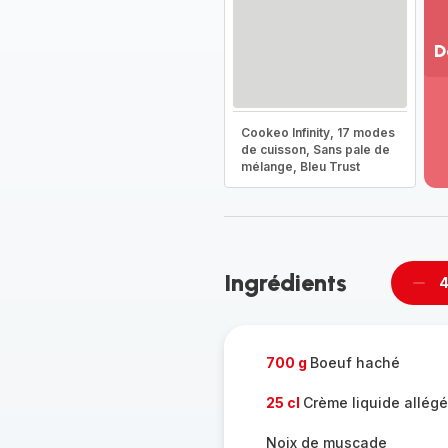
D
Vo
pl
-
Cookeo Infinity, 17 modes
Dé
de cuisson, Sans pale de
mélange, Bleu Trust
la
g
co
-
Ingrédients
4
Supp
per
700 g
Boeuf haché
25 cl
Crème liquide allég
Noix de muscade