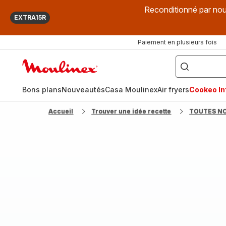
Reconditionné par nou
EXTRA15R
Paiement en plusieurs fois
["Que
recherchez-
Accueil
vous
?",
Moulinex
"Cookeo",
"Air
fryer",
Bons plans
Nouveautés
Casa Moulinex
Air fryers
Cookeo Inf
"Companion"]
Accueil
Trouver une idée recette
TOUTES N