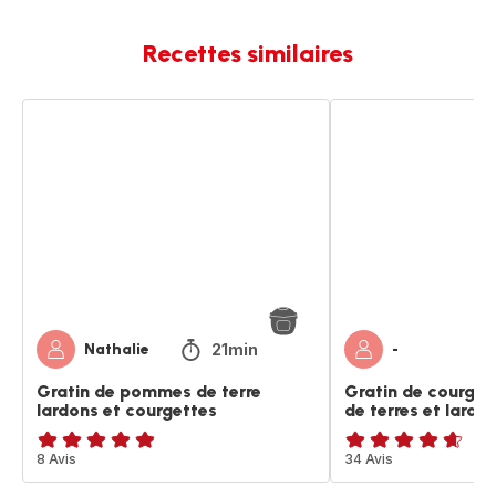
Recettes similaires
Gratin
Gratin
de
de
pommes
courgettes,
de
pommes
terre
de
lardons
terres
et
et
courgettes
lardons,
21min
Nathalie
-
Gratin de pommes de terre
Gratin de courge
lardons et courgettes
de terres et lardo
ratings.4.8
8 Avis
ratings.4.6
34 Avis