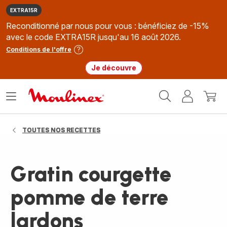
EXTRA15R
Reconditionné par nous pour vous : bénéficiez de -15%
avec le code EXTRA15R jusqu'au 16 août 2026.
Conditions de l'offre
Je découvre
Accueil
Ouvrir
Mon
Mon
Moulinex
le
compte
panie
menu
TOUTES NOS RECETTES
Gratin courgette
pomme de terre
lardons