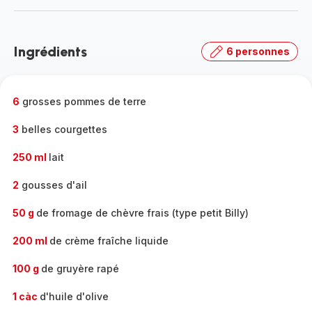
-
Découvrir
la
Ingrédients
6 personnes
gamme
complète
-
6
grosses pommes de terre
3
belles courgettes
250 ml
lait
2
gousses d'ail
50 g
de fromage de chèvre frais (type petit Billy)
200 ml
de crème fraîche liquide
100 g
de gruyère rapé
1 càc
d'huile d'olive