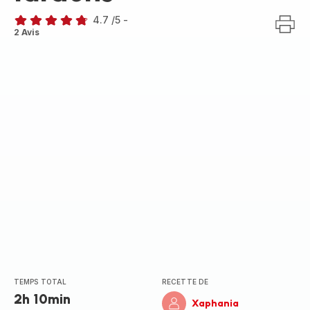
4.7
/5
-
ratings.4.7
2 Avis
TEMPS TOTAL
RECETTE DE
2h 10min
Xaphania