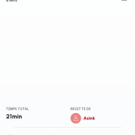
ratings.4.6
8 Avis
TEMPS TOTAL
RECETTE DE
21min
Asink