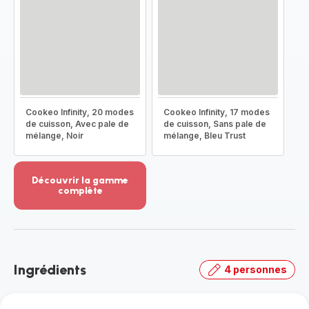
Cookeo Infinity, 20 modes
Cookeo Infinity, 17 modes
de cuisson, Avec pale de
de cuisson, Sans pale de
mélange, Noir
mélange, Bleu Trust
Découvrir la gamme
complète
Voir
plus...
-
Découvrir
la
Ingrédients
4 personnes
gamme
complète
-