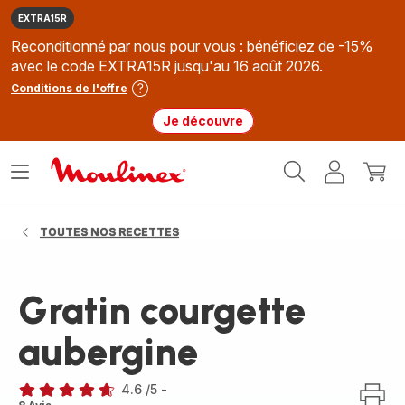
EXTRA15R
Reconditionné par nous pour vous : bénéficiez de -15%
avec le code EXTRA15R jusqu'au 16 août 2026.
Conditions de l'offre
Je découvre
Accueil
Ouvrir
Mon
Mon
Moulinex
le
compte
panie
menu
TOUTES NOS RECETTES
Gratin courgette
aubergine
4.6
/5
-