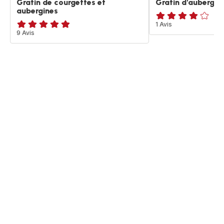
Gratin de courgettes et
Gratin d'aubergin
aubergines
Avis
1 Avis
ratings.4.8
9 Avis
4
étoiles
(moyenne)