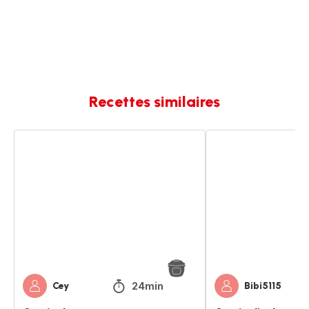
Recettes similaires
Gratin
Gratin
de
d'aubergine
courgettes
et
aubergines
24min
Cey
Bibi5115