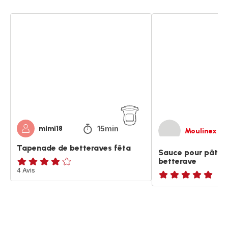
Tapenade
Sauce
de
pour
betteraves
pâtes
fêta
feta
et
betterave
15min
mimi18
Moulinex
Tapenade de betteraves fêta
Sauce pour pâtes 
betterave
ratings.3.8
4 Avis
ratings.NaN