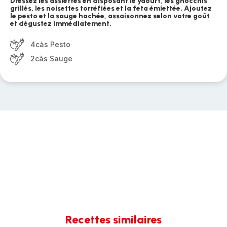
Dressez les assiettes en disposant le yaourt, les gnocchis
grillés, les noisettes torréfiées et la feta émiettée. Ajoutez
le pesto et la sauge hachée, assaisonnez selon votre goût
et dégustez immédiatement.
4càs Pesto
2càs Sauge
Recettes similaires