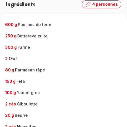
Ingrédients
4 personnes
gamme
complète
-
600 g
Pommes de terre
250 g
Betterave cuite
300 g
Farine
2
Œuf
80 g
Parmesan râpé
150 g
Feta
100 g
Yaourt grec
2 càs
Ciboulette
20 g
Beurre
2 càs
Noisettes