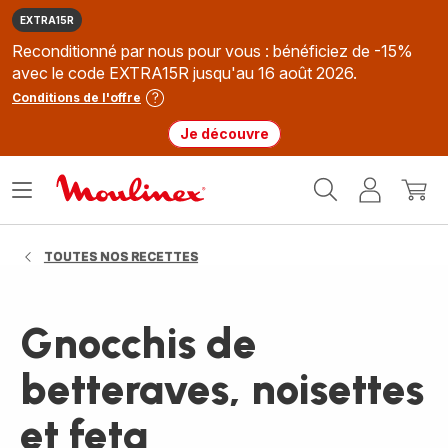
EXTRA15R
Reconditionné par nous pour vous : bénéficiez de -15%
avec le code EXTRA15R jusqu'au 16 août 2026.
Conditions de l'offre
Je découvre
Accueil
Ouvrir
Mon
Mon
Moulinex
le
compte
panie
menu
TOUTES NOS RECETTES
Gnocchis de
betteraves, noisettes
et feta