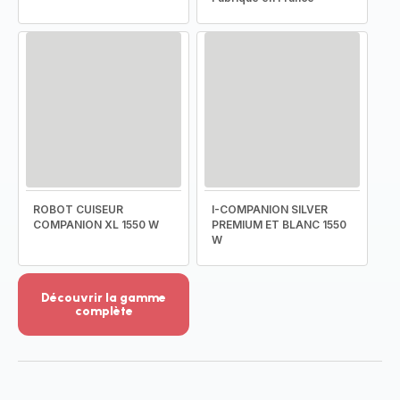
ROBOT CUISEUR
I-COMPANION SILVER
COMPANION XL 1550 W
PREMIUM ET BLANC 1550
W
Découvrir la gamme
complète
Voir
plus...
-
Découvrir
la