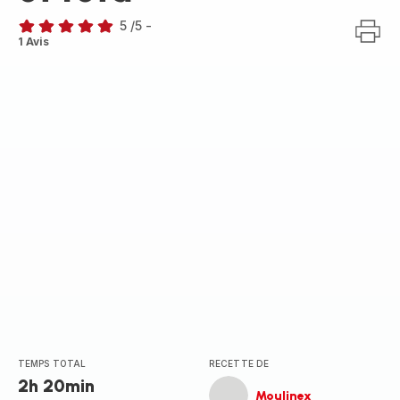
5
/5
-
Avis
1 Avis
5
étoiles
(moyenne)
TEMPS TOTAL
RECETTE DE
2h 20min
Moulinex