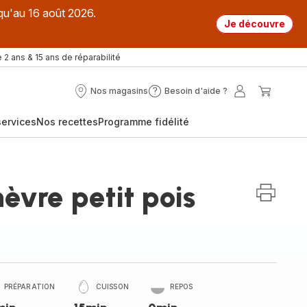
qu'au 16 août 2026.
Je découvre
 2 ans & 15 ans de réparabilité
Nos magasins
Besoin d'aide ?
Nos
Besoin
Mon
Mon
magasins
d'aide
compte
panier
ervices
Nos recettes
Programme fidélité
?
èvre petit pois
PRÉPARATION
CUISSON
REPOS