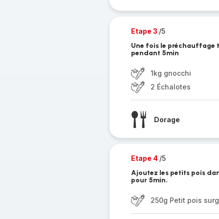
Etape 3
/5
Une fois le préchauffage t
pendant 5min
1kg gnocchi
2 Échalotes
Dorage
Etape 4
/5
Ajoutez les petits pois da
pour 5min.
250g Petit pois sur