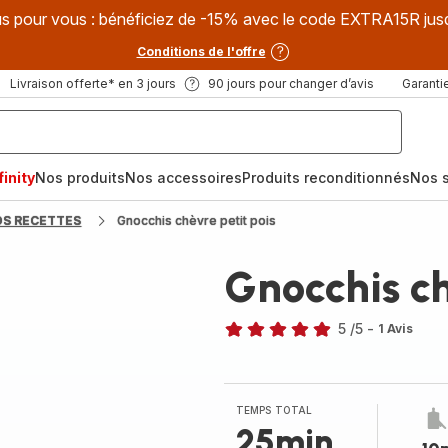
s pour vous : bénéficiez de -15% avec le code EXTRA15R jus
Conditions de l'offre
Livraison offerte* en 3 jours
90 jours pour changer d’avis
Garantie
inity
Nos produits
Nos accessoires
Produits reconditionnés
Nos s
OS RECETTES
Gnocchis chèvre petit pois
Gnocchis ch
5
/5
-
1 Avis
Avis
5
étoiles
(moyenne)
TEMPS TOTAL
25min