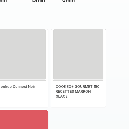
min
15min
0min
ookeo Connect Noir
COOKEO+ GOURMET 150
RECETTES MARRON
GLACE