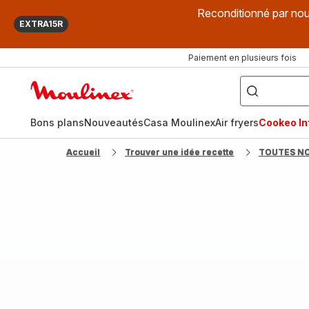
Reconditionné par nou
EXTRA15R
Paiement en plusieurs fois
["Que
recherchez-
Accueil
vous
?",
Moulinex
"Cookeo",
"Air
fryer",
Bons plans
Nouveautés
Casa Moulinex
Air fryers
Cookeo Inf
"Companion"]
Accueil
Trouver une idée recette
TOUTES N