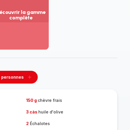
écouvrir la gamme
complète
ir
us...
couvrir
amme
mplète
 personnes
rimer
Ajouter
sonnes
personnes
150 g
chèvre frais
3 càs
huile d'olive
2
Échalotes