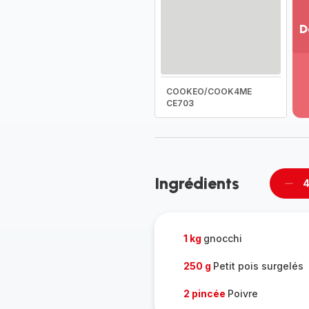
D
Vo
pl
-
COOKEO/COOK4ME
Dé
CE703
la
g
co
-
Ingrédients
4
Supp
per
1 kg
gnocchi
250 g
Petit pois surgelés
2 pincée
Poivre