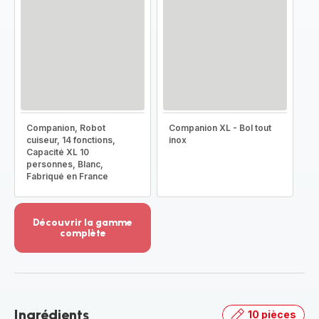
Companion, Robot
Companion XL - Bol tout
cuiseur, 14 fonctions,
inox
Capacité XL 10
personnes, Blanc,
Fabriqué en France
Découvrir la gamme
complète
Voir
plus...
-
Découvrir
la
Ingrédients
10 pièces
gamme