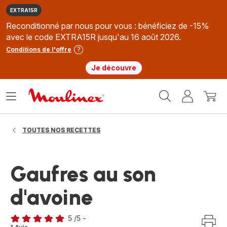
EXTRA15R
Reconditionné par nous pour vous : bénéficiez de -15%
avec le code EXTRA15R jusqu'au 16 août 2026.
Conditions de l'offre
Je découvre
Accueil
Ouvrir
Mon
Mon
Moulinex
le
compte
panie
menu
TOUTES NOS RECETTES
Gaufres au son
d'avoine
5
/5
-