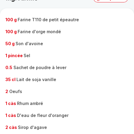
complète
-
100 g
Farine T110 de petit épeautre
100 g
Farine d'orge mondé
50 g
Son d'avoine
1 pincée
Sel
0.5
Sachet de poudre à lever
35 cl
Lait de soja vanille
2
Oeufs
1 càs
Rhum ambré
1 càs
D'eau de fleur d'oranger
2 càs
Sirop d'agave