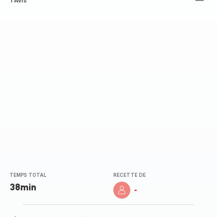
Avis
1 Avis
5
étoiles
(moyenne)
TEMPS TOTAL
RECETTE DE
38min
-