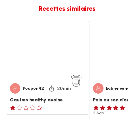
Recettes similaires
Gaufres
Pain
healthy
au
avoine
son
d'avoine
20min
Poupon42
kabienvenu
Gaufres healthy avoine
Pain au son d'avo
Avis
Avis
2 Avis
1
5
étoile
étoiles
(moyenne)
(moyenne)