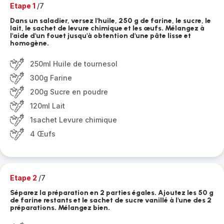
Etape 1
/7
Dans un saladier, versez l'huile, 250 g de farine, le sucre, le
lait, le sachet de levure chimique et les œufs. Mélangez à
l'aide d'un fouet jusqu'à obtention d'une pâte lisse et
homogène.
250ml Huile de tournesol
300g Farine
200g Sucre en poudre
120ml Lait
1sachet Levure chimique
4 Œufs
Etape 2
/7
Séparez la préparation en 2 parties égales. Ajoutez les 50 g
de farine restants et le sachet de sucre vanillé à l'une des 2
préparations. Mélangez bien.