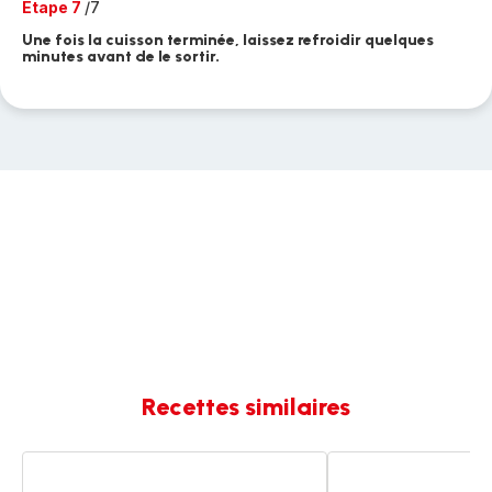
Etape 7
/7
Une fois la cuisson terminée, laissez refroidir quelques
minutes avant de le sortir.
Recettes similaires
Gâteau
Gâteau
zébré
zébré