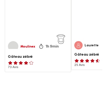
Laurette
1h 9min
Moulinex
Gâteau zébré
Gâteau zébré
ratings.4.5
25 Avis
ratings.4.2
73 Avis