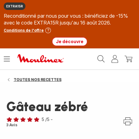
EXTRA15R
Reconditionné par nous pour vous : bénéficiez de -15%
avec le code EXTRA15R jusqu'au 16 août 2026.
Conditions de l'offre
Je découvre
Accueil
Ouvrir
Mon
Mon
Moulinex
le
compte
panie
menu
TOUTES NOS RECETTES
Gâteau zébré
5
/5
-
Avis
3 Avis
5
étoiles