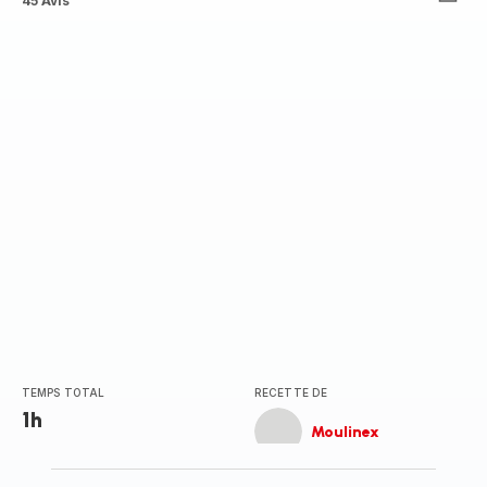
ratings.4.6
45 Avis
TEMPS TOTAL
RECETTE DE
1h
Moulinex