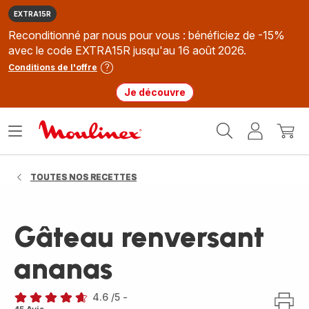
EXTRA15R
Reconditionné par nous pour vous : bénéficiez de -15%
avec le code EXTRA15R jusqu'au 16 août 2026.
Conditions de l'offre
Je découvre
Accueil
Ouvrir
Mon
Mon
Moulinex
le
compte
panie
menu
TOUTES NOS RECETTES
Gâteau renversant
ananas
4.6
/5
-