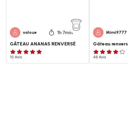
1h 7min
valoue
Mimi9777
GÂTEAU ANANAS RENVERSÉ
Gâteau renversé à
ratings.4.9
10 Avis
ratings.4.2
48 Avis