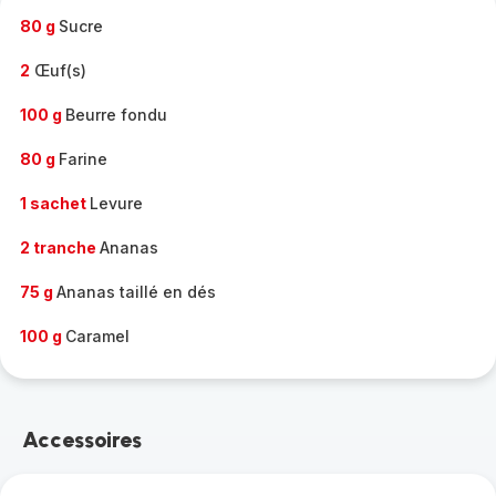
80 g
Sucre
2
Œuf(s)
100 g
Beurre fondu
80 g
Farine
1 sachet
Levure
2 tranche
Ananas
75 g
Ananas taillé en dés
100 g
Caramel
Accessoires