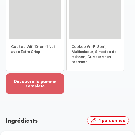
Cookeo Wifi 10-en-1 Noir
Cookeo Wi-Fi 8en1,
avec Extra Crisp
Multicuiseur, 8 modes de
cuisson, Cuiseur sous
pression
Découvrir la gamme
complète
Voir
plus...
-
Découvrir
la
Ingrédients
4 personnes
gamme
complète
-