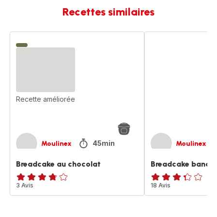
Recettes similaires
Breadcake
Breadcake
au
banane-
chocolat
raisins
Recette améliorée
45min
Moulinex
Moulinex
Breadcake au chocolat
Breadcake banane
ratings.3.7
3 Avis
ratings.3.3
18 Avis