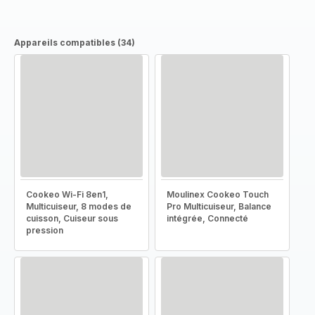
Appareils compatibles (34)
Cookeo Wi-Fi 8en1,
Moulinex Cookeo Touch
Multicuiseur, 8 modes de
Pro Multicuiseur, Balance
cuisson, Cuiseur sous
intégrée, Connecté
pression