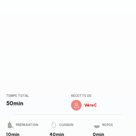
TEMPS TOTAL
RECETTE DE
50min
VéroC
PRÉPARATION
CUISSON
REPOS
10min
40min
0min