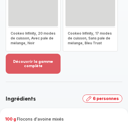
Cookeo Infinity, 20 modes
Cookeo Infinity, 17 modes
de cuisson, Avec pale de
de cuisson, Sans pale de
mélange, Noir
mélange, Bleu Trust
Découvrir la gamme
complète
Voir
plus...
-
Découvrir
la
Ingrédients
6 personnes
gamme
complète
-
100 g
Flocons d'avoine mixés