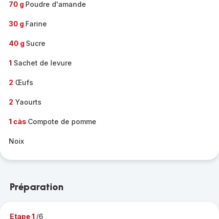
70 g
Poudre d'amande
30 g
Farine
40 g
Sucre
1
Sachet de levure
2
Œufs
2
Yaourts
1 càs
Compote de pomme
Noix
Préparation
Etape 1
/6