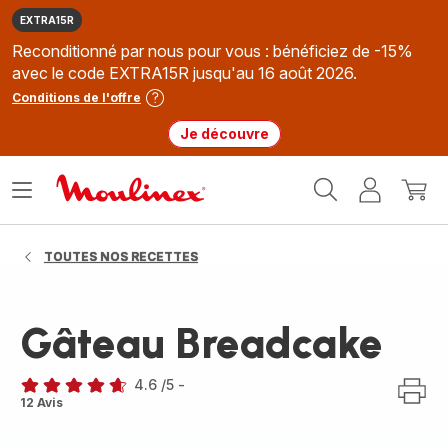
EXTRA15R
Reconditionné par nous pour vous : bénéficiez de -15%
avec le code EXTRA15R jusqu'au 16 août 2026.
Conditions de l'offre
Je découvre
Accueil
Ouvrir
Mon
Mon
Moulinex
le
compte
panie
menu
TOUTES NOS RECETTES
Gâteau Breadcake
4.6
/5
-
ratings.4.6
12 Avis