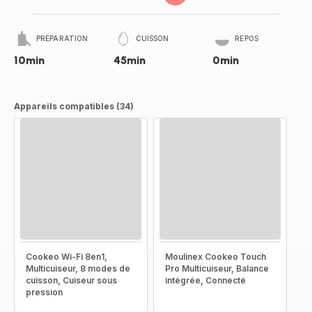
PRÉPARATION
CUISSON
REPOS
10min
45min
0min
Appareils compatibles (34)
Cookeo Wi-Fi 8en1,
Moulinex Cookeo Touch
Multicuiseur, 8 modes de
Pro Multicuiseur, Balance
cuisson, Cuiseur sous
intégrée, Connecté
pression