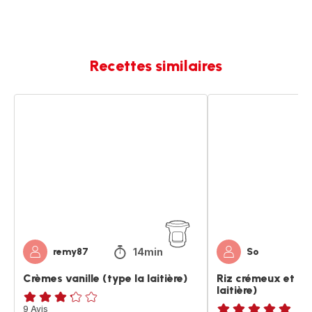
Recettes similaires
Crèmes
Riz
vanille
crémeux
(type
et
la
fondant
laitière)
(type
la
laitière)
14min
remy87
So
Crèmes vanille (type la laitière)
Riz crémeux et fo
laitière)
ratings.3.2
9 Avis