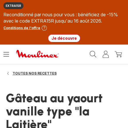
EXTRA15R
Reconditionné par nous pour vous : bénéficiez de -15%
avec le code EXTRA15R jusqu'au 16 août 2026.
Conditions de l'offre
Je découvre
Accueil
Ouvrir
Mon
Mon
Moulinex
le
compte
panie
menu
TOUTES NOS RECETTES
Gâteau au yaourt
vanille type "la
Laitière"