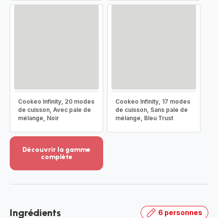
Cookeo Infinity, 20 modes
Cookeo Infinity, 17 modes
de cuisson, Avec pale de
de cuisson, Sans pale de
mélange, Noir
mélange, Bleu Trust
Découvrir la gamme
complète
Voir
plus...
-
Découvrir
la
Ingrédients
6 personnes
gamme