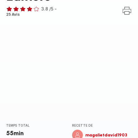
3.8
/5
-
ratings.3.8
25 Avis
TEMPS TOTAL
RECETTE DE
55min
magalietdavid1903