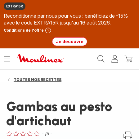
EXTRA15R
Reconditionné par nous pour vous : bénéficiez de -15%
avec le code EXTRA15R jusqu'au 16 août 2026.
Conditions de l'offre
Je découvre
Accueil
Ouvrir
Mon
Mon
Moulinex
le
compte
panie
menu
TOUTES NOS RECETTES
Gambas au pesto
d'artichaut
-
/5
-