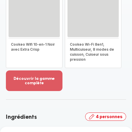
Cookeo Wifi 10-en-1 Noir
Cookeo Wi-Fi 8en1,
avec Extra Crisp
Multicuiseur, 8 modes de
cuisson, Cuiseur sous
pression
Découvrir la gamme
complète
Voir
plus...
-
Découvrir
la
Ingrédients
4 personnes
gamme
complète
-