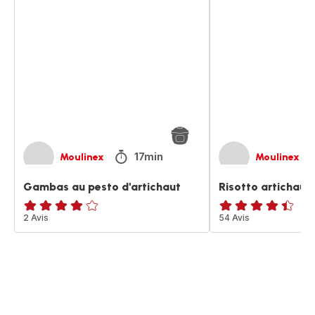
Gambas
Risotto
au
artichaut
pesto
pesto
d'artichaut
rosso
17min
Moulinex
Moulinex
Gambas au pesto d'artichaut
Risotto artichaut
Avis
2 Avis
ratings.4.4
54 Avis
4
étoiles
(moyenne)