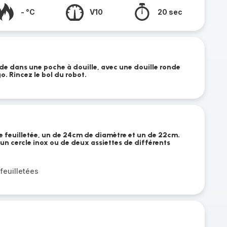
- °C
V10
20 sec
e dans une poche à douille, avec une douille ronde
o. Rincez le bol du robot.
te feuilletée, un de 24cm de diamètre et un de 22cm.
un cercle inox ou de deux assiettes de différents
feuilletées