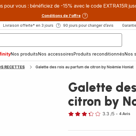
s pour vous : bénéficiez de -15% avec le code EXTRA15R jus
Conditions de l'offre
Livraison offerte* en 3 jours
90 jours pour changer d’avis
Garantie
inity
Nos produits
Nos accessoires
Produits reconditionnés
Nos s
OS RECETTES
Galette des rois au parfum de citron by Noëmie Honiat
Galette des
citron by N
3.3
/5
-
4 Avis
ratings.3.3