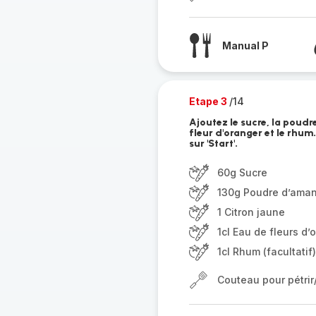
Manual P
Etape 3
/14
Ajoutez le sucre, la poudre
fleur d'oranger et le rhum
sur 'Start'.
60g Sucre
130g Poudre d’ama
1 Citron jaune
1cl Eau de fleurs d’
1cl Rhum (facultatif)
Couteau pour pétri