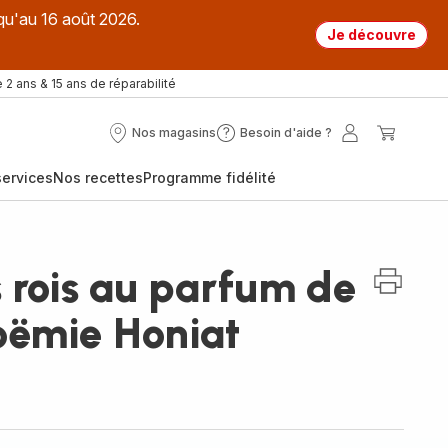
qu'au 16 août 2026.
Je découvre
 2 ans & 15 ans de réparabilité
Nos magasins
Besoin d'aide ?
Nos
Besoin
Mon
Mon
magasins
d'aide
compte
panier
ervices
Nos recettes
Programme fidélité
?
 rois au parfum de
oëmie Honiat