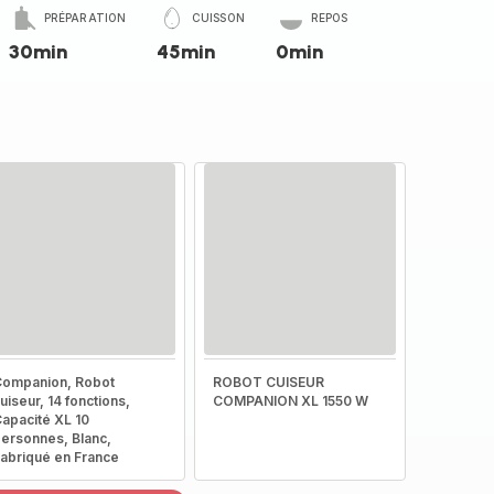
PRÉPARATION
CUISSON
REPOS
30min
45min
0min
ompanion, Robot
ROBOT CUISEUR
uiseur, 14 fonctions,
COMPANION XL 1550 W
apacité XL 10
ersonnes, Blanc,
abriqué en France