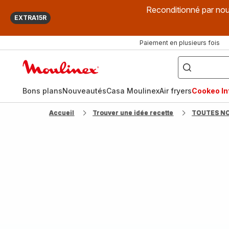
Reconditionné par nou
EXTRA15R
Paiement en plusieurs fois
["Que
recherchez-
Accueil
vous
?",
Moulinex
"Cookeo",
"Air
fryer",
Bons plans
Nouveautés
Casa Moulinex
Air fryers
Cookeo Inf
"Companion"]
Accueil
Trouver une idée recette
TOUTES N