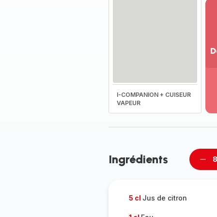
D
Vo
pl
-
I-COMPANION + CUISEUR
Dé
VAPEUR
la
g
co
-
Ingrédients
8
Supp
per
5 cl
Jus de citron