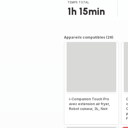
TEMPS TOTAL
1h 15min
Appareils compatibles (26)
i-Companion Touch Pro
C
avec extension air fryer,
c
Robot cuiseur, 3L, Noir
C
p
F