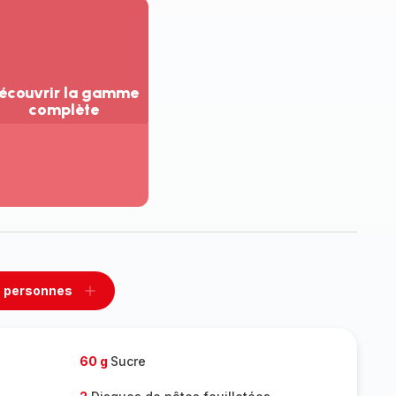
écouvrir la gamme
complète
ir
us...
couvrir
amme
mplète
 personnes
rimer
Ajouter
sonnes
personnes
60 g
Sucre