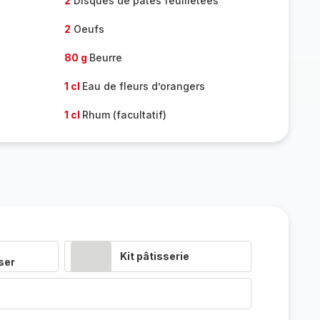
2
Disques de pâtes feuilletées
2
Oeufs
80 g
Beurre
1 cl
Eau de fleurs d’orangers
1 cl
Rhum (facultatif)
Kit pâtisserie
ser