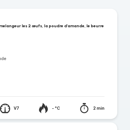
 melangeur les 2 œufs, la poudre d'amande, le beurre
nde
V7
- °C
2 min