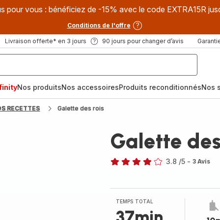
s pour vous : bénéficiez de -15% avec le code EXTRA15R jus
Conditions de l'offre
Livraison offerte* en 3 jours
90 jours pour changer d’avis
Garantie
inity
Nos produits
Nos accessoires
Produits reconditionnés
Nos s
OS RECETTES
Galette des rois
Galette des
3.8
/5
-
3 Avis
ratings.3.8
TEMPS TOTAL
37min