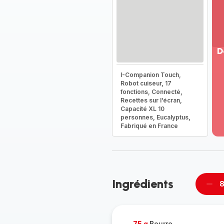
D
Vo
I-Companion Touch,
pl
Robot cuiseur, 17
-
fonctions, Connecté,
Dé
Recettes sur l’écran,
Capacité XL 10
la
personnes, Eucalyptus,
g
Fabriqué en France
co
-
Ingrédients
8
Supp
per
75 g
Beurre