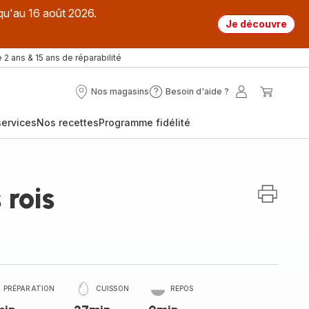
qu'au 16 août 2026.
Je découvre
 2 ans & 15 ans de réparabilité
Nos magasins
Besoin d'aide ?
Nos
Besoin
Mon
Mon
magasins
d'aide
compte
panier
ervices
Nos recettes
Programme fidélité
?
 rois
PRÉPARATION
CUISSON
REPOS