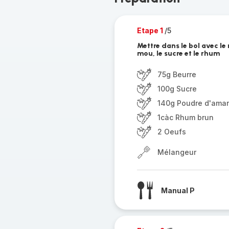
Etape 1
/5
Mettre dans le bol avec le
mou, le sucre et le rhum
75g Beurre
100g Sucre
140g Poudre d'ama
1càc Rhum brun
2 Oeufs
Mélangeur
Manual P