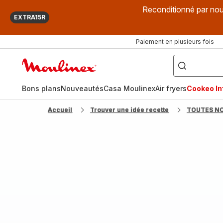
Reconditionné par nou
EXTRA15R
Paiement en plusieurs fois
["Que
recherchez-
Accueil
vous
?",
Moulinex
"Cookeo",
"Air
fryer",
Bons plans
Nouveautés
Casa Moulinex
Air fryers
Cookeo Inf
"Companion"]
Accueil
Trouver une idée recette
TOUTES N