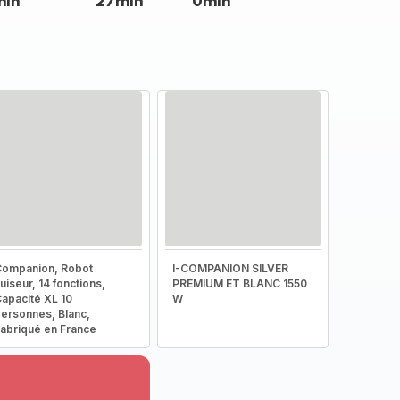
min
27min
0min
ompanion, Robot
I-COMPANION SILVER
uiseur, 14 fonctions,
PREMIUM ET BLANC 1550
apacité XL 10
W
ersonnes, Blanc,
abriqué en France