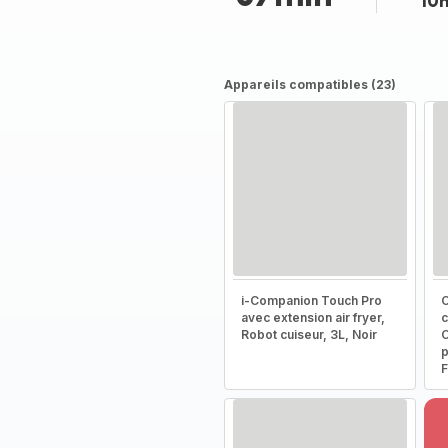
10
Appareils compatibles (23)
i-Companion Touch Pro
C
avec extension air fryer,
c
Robot cuiseur, 3L, Noir
C
p
F