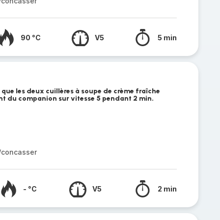
r/concasser
90 °C
V5
5 min
i que les deux cuillères à soupe de crème fraîche
t du companion sur vitesse 5 pendant 2 min.
r/concasser
- °C
V5
2 min