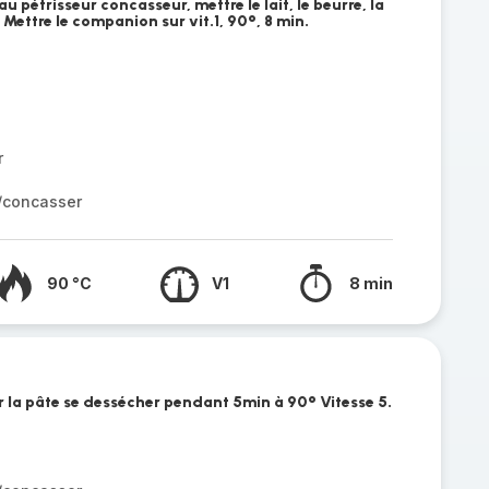
 pétrisseur concasseur, mettre le lait, le beurre, la
. Mettre le companion sur vit.1, 90°, 8 min.
r
r/concasser
90 °C
V1
8 min
ser la pâte se dessécher pendant 5min à 90° Vitesse 5.