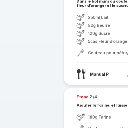
Dans le bol muni du couteau
fleur d’oranger et le sucre
250ml Lait
80g Beurre
120g Sucre
5càs Fleur d’orange
Couteau pour pétri
Manual P
Etape 2
/4
Ajouter la farine, et lais
180g Farine