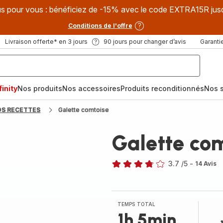
s pour vous : bénéficiez de -15% avec le code EXTRA15R jus
Conditions de l'offre
Livraison offerte* en 3 jours
90 jours pour changer d’avis
Garantie
inity
Nos produits
Nos accessoires
Produits reconditionnés
Nos s
OS RECETTES
Galette comtoise
Galette co
3.7
/5
-
14 Avis
ratings.3.7
TEMPS TOTAL
1h 5min