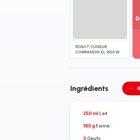
D
Vo
pl
-
ROBOT CUISEUR
Dé
COMPANION XL 1550 W
la
g
co
-
Ingrédients
6
Supp
per
250 ml
Lait
180 g
Farine
3
Oeufs