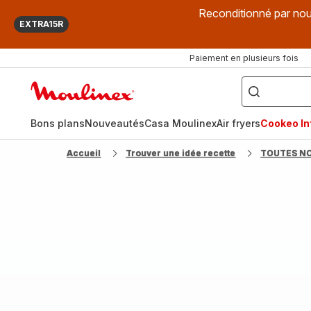
Reconditionné par nou
EXTRA15R
Paiement en plusieurs fois
["Que
recherchez-
Accueil
vous
?",
Moulinex
"Cookeo",
"Air
fryer",
Bons plans
Nouveautés
Casa Moulinex
Air fryers
Cookeo Inf
"Companion"]
Accueil
Trouver une idée recette
TOUTES N