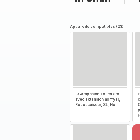
Appareils compatibles (23)
i-Companion Touch Pro
I
avec extension air fryer,
c
Robot cuiseur, 3L, Noir
C
p
F