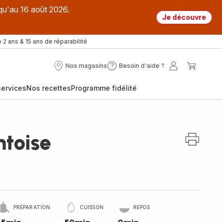
qu'au 16 août 2026.
Je découvre
 2 ans & 15 ans de réparabilité
Nos magasins
Besoin d'aide ?
Nos
Besoin
Mon
Mon
magasins
d'aide
compte
panier
ervices
Nos recettes
Programme fidélité
?
mtoise
PRÉPARATION
CUISSON
REPOS