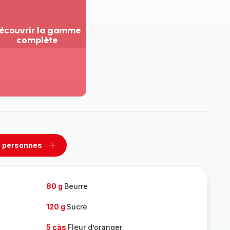
écouvrir la gamme
complète
ir
us...
couvrir
amme
mplète
 personnes
rimer
Ajouter
sonnes
personnes
80 g
Beurre
120 g
Sucre
5 càs
Fleur d’oranger