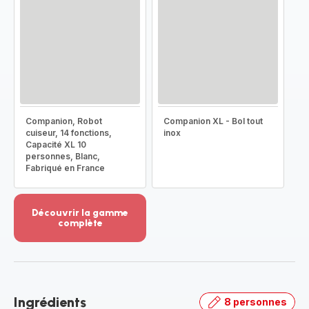
Companion, Robot
Companion XL - Bol tout
cuiseur, 14 fonctions,
inox
Capacité XL 10
personnes, Blanc,
Fabriqué en France
Découvrir la gamme
complète
Voir
plus...
-
Découvrir
la
Ingrédients
8 personnes
gamme