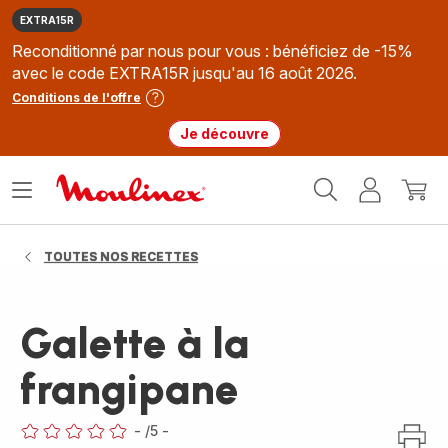
EXTRA15R
Reconditionné par nous pour vous : bénéficiez de -15%
avec le code EXTRA15R jusqu'au 16 août 2026.
Conditions de l'offre
Je découvre
Accueil
Ouvrir
Mon
Mon
Moulinex
le
compte
panie
menu
TOUTES NOS RECETTES
Galette à la
frangipane
-
/5
-