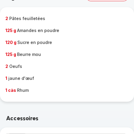
complète
-
2
Pâtes feuilletées
125 g
Amandes en poudre
120 g
Sucre en poudre
125 g
Beurre mou
2
Oeufs
1
jaune d'œuf
1 càs
Rhum
Accessoires