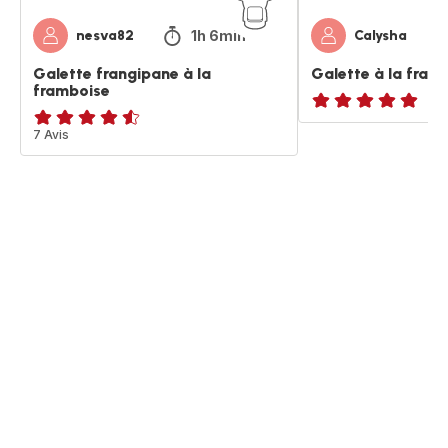
1h 6min
nesva82
Calysha
Galette frangipane à la
Galette à la fran
framboise
ratings.NaN
ratings.4.5
7 Avis