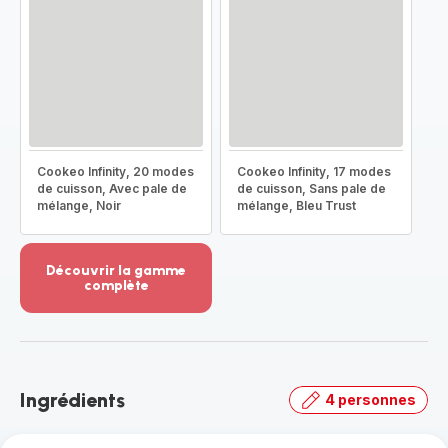
Cookeo Infinity, 20 modes
Cookeo Infinity, 17 modes
de cuisson, Avec pale de
de cuisson, Sans pale de
mélange, Noir
mélange, Bleu Trust
Découvrir la gamme
complète
Voir
plus...
-
Découvrir
la
Ingrédients
4 personnes
gamme
complète
-