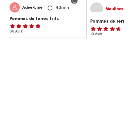
40min
Adée-Line
Moulinex
Pommes de terres frits
Pommes de terre r
ratings.4.9
66 Avis
ratings.4.6
13 Avis