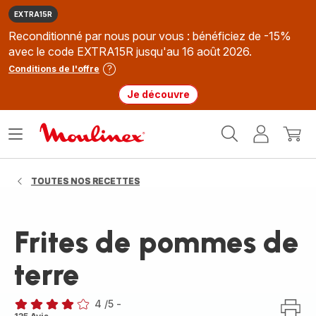
EXTRA15R
Reconditionné par nous pour vous : bénéficiez de -15%
avec le code EXTRA15R jusqu'au 16 août 2026.
Conditions de l'offre
Je découvre
Accueil
Ouvrir
Mon
Mon
Moulinex
le
compte
panie
menu
TOUTES NOS RECETTES
Frites de pommes de
terre
4
/5
-