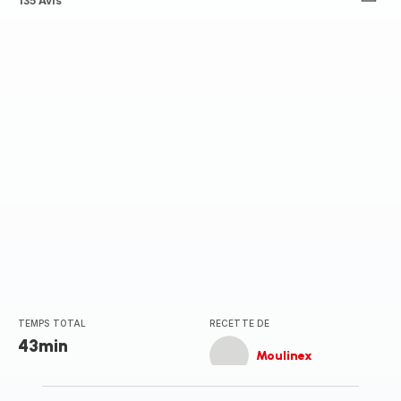
Avis
135 Avis
4
étoiles
(moyenne)
TEMPS TOTAL
RECETTE DE
43min
Moulinex