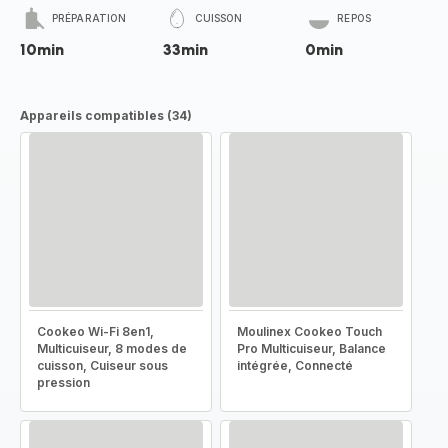
PRÉPARATION
CUISSON
REPOS
10min
33min
0min
Appareils compatibles (34)
Cookeo Wi-Fi 8en1,
Moulinex Cookeo Touch
Multicuiseur, 8 modes de
Pro Multicuiseur, Balance
cuisson, Cuiseur sous
intégrée, Connecté
pression