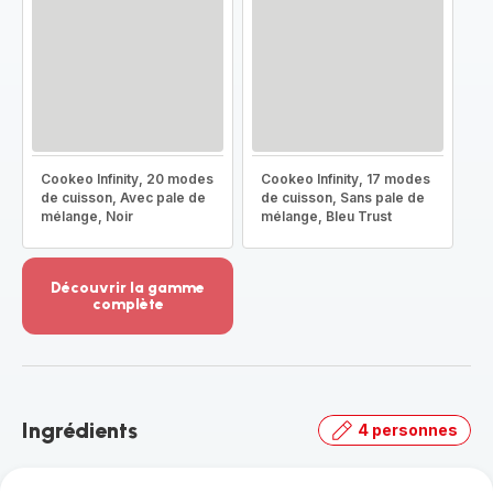
Cookeo Infinity, 20 modes
Cookeo Infinity, 17 modes
de cuisson, Avec pale de
de cuisson, Sans pale de
mélange, Noir
mélange, Bleu Trust
Découvrir la gamme
complète
Voir
plus...
-
Découvrir
la
Ingrédients
4 personnes
gamme
complète
-