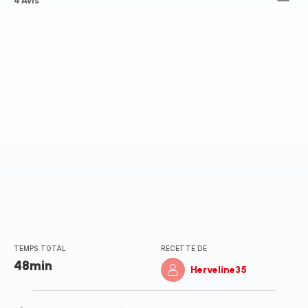
ratings.4.4
4 Avis
TEMPS TOTAL
RECETTE DE
48min
Herveline35