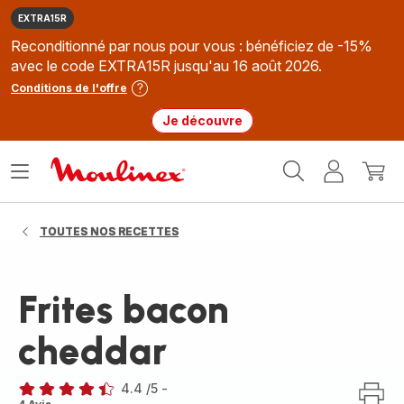
EXTRA15R
Reconditionné par nous pour vous : bénéficiez de -15%
avec le code EXTRA15R jusqu'au 16 août 2026.
Conditions de l'offre
Je découvre
Accueil
Ouvrir
Mon
Mon
Moulinex
le
compte
panie
menu
TOUTES NOS RECETTES
Frites bacon
cheddar
4.4
/5
-