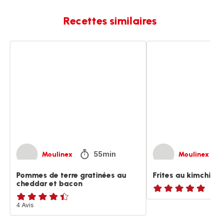
Recettes similaires
Pommes
Frites
de
au
terre
kimchi
gratinées
coréen
au
cheddar
et
bacon
55min
Moulinex
Moulinex
Pommes de terre gratinées au
Frites au kimchi c
cheddar et bacon
ratings.NaN
ratings.4.4
4 Avis