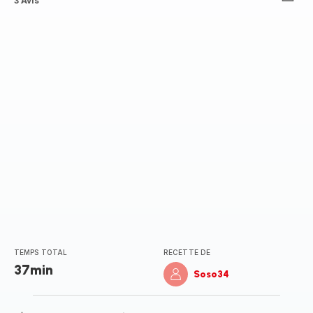
Avis
3 Avis
5
étoiles
(moyenne)
TEMPS TOTAL
RECETTE DE
37min
Soso34