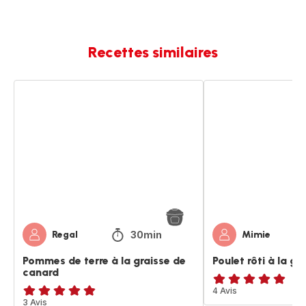
Recettes similaires
Pommes
Poulet
de
rôti
terre
à
à
la
la
graisse
graisse
de
de
canard
canard
30min
Regal
Mimie
Pommes de terre à la graisse de
Poulet rôti à la g
canard
Avis
4 Avis
ratings.4.8
3 Avis
5