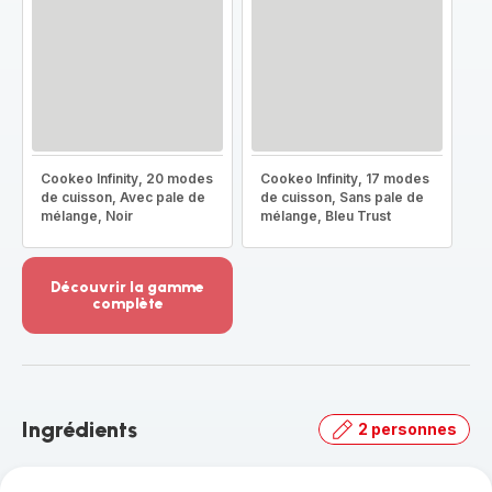
Cookeo Infinity, 20 modes
Cookeo Infinity, 17 modes
de cuisson, Avec pale de
de cuisson, Sans pale de
mélange, Noir
mélange, Bleu Trust
Découvrir la gamme
complète
Voir
plus...
-
Découvrir
la
Ingrédients
2 personnes
gamme
complète
-