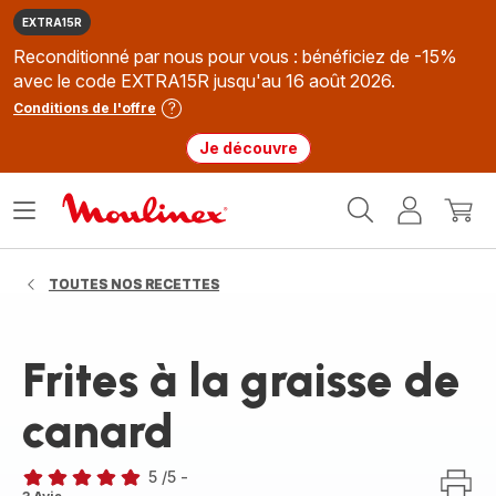
EXTRA15R
Reconditionné par nous pour vous : bénéficiez de -15%
avec le code EXTRA15R jusqu'au 16 août 2026.
Conditions de l'offre
Je découvre
Accueil
Ouvrir
Mon
Mon
Moulinex
le
compte
panie
menu
TOUTES NOS RECETTES
Frites à la graisse de
canard
5
/5
-