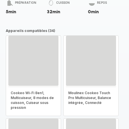
PRÉPARATION
CUISSON
REPOS
5min
32min
0min
Appareils compatibles (34)
Cookeo Wi-Fi 8en1,
Moulinex Cookeo Touch
Multicuiseur, 8 modes de
Pro Multicuiseur, Balance
cuisson, Cuiseur sous
intégrée, Connecté
pression