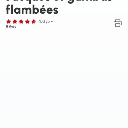
flambées
4.6
/5
-
ratings.4.6
6 Avis