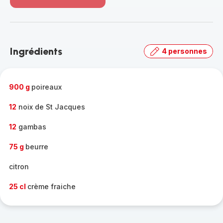
Voir
plus...
-
Découvrir
la
Ingrédients
4 personnes
gamme
complète
-
900 g
poireaux
12
noix de St Jacques
12
gambas
75 g
beurre
citron
25 cl
crème fraiche