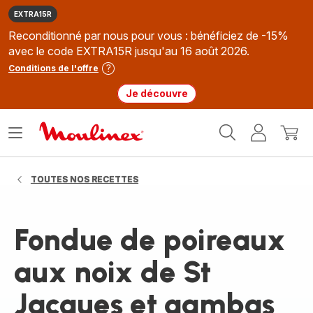
EXTRA15R
Reconditionné par nous pour vous : bénéficiez de -15%
avec le code EXTRA15R jusqu'au 16 août 2026.
Conditions de l'offre
Je découvre
Accueil
Ouvrir
Mon
Mon
Moulinex
le
compte
panie
menu
TOUTES NOS RECETTES
Fondue de poireaux
aux noix de St
Jacques et gambas