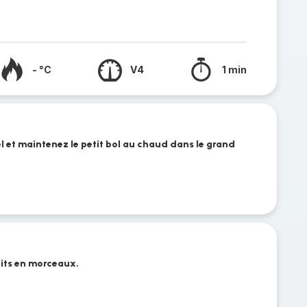
- °C
V4
1 min
l et maintenez le petit bol au chaud dans le grand
uits en morceaux.