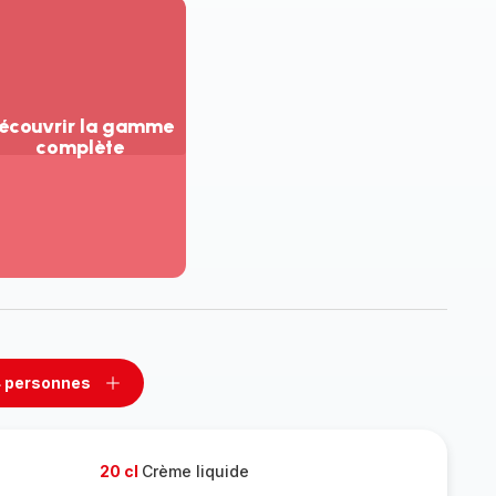
écouvrir la gamme
complète
ir
us...
couvrir
amme
mplète
 personnes
rimer
Ajouter
sonnes
personnes
20 cl
Crème liquide