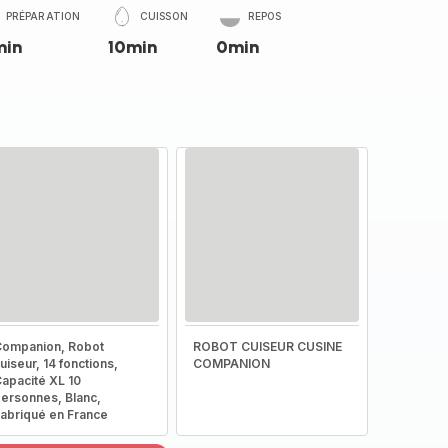
PRÉPARATION
CUISSON
REPOS
min
10min
0min
ompanion, Robot
ROBOT CUISEUR CUSINE
uiseur, 14 fonctions,
COMPANION
apacité XL 10
ersonnes, Blanc,
abriqué en France