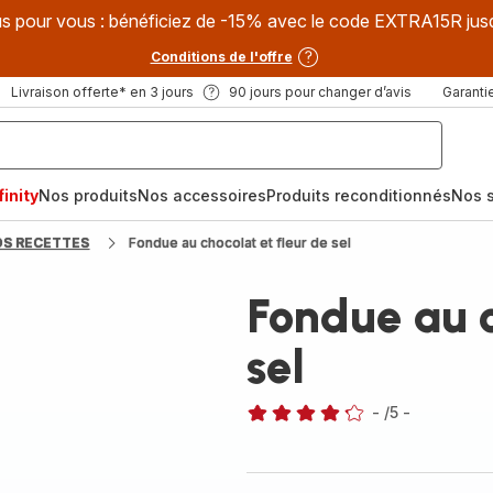
s pour vous : bénéficiez de -15% avec le code EXTRA15R jus
Conditions de l'offre
Livraison offerte* en 3 jours
90 jours pour changer d’avis
Garantie
inity
Nos produits
Nos accessoires
Produits reconditionnés
Nos s
OS RECETTES
Fondue au chocolat et fleur de sel
Fondue au c
sel
-
/5
-
ratings.4.2