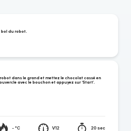
 bol du robot.
 robot dans le grand et mettez le chocolat cassé en
ouvercle avec le bouchon et appuyez sur 'Start'.
- °C
V12
20 sec