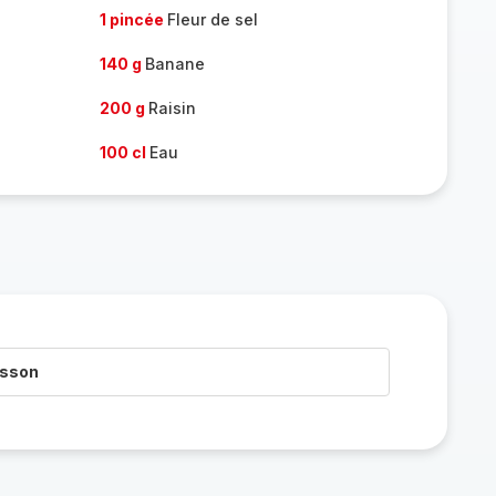
1 pincée
Fleur de sel
140 g
Banane
200 g
Raisin
100 cl
Eau
isson