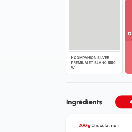
D
Vo
pl
-
I-COMPANION SILVER
Dé
PREMIUM ET BLANC 1550
W
la
g
co
-
Ingrédients
4
Supp
per
200 g
Chocolat noir