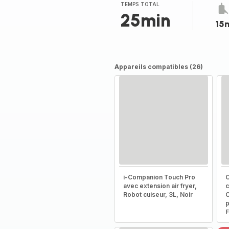
TEMPS TOTAL
25min
15
Appareils compatibles (26)
i-Companion Touch Pro
C
avec extension air fryer,
c
Robot cuiseur, 3L, Noir
C
p
F