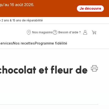
qu'au 16 août 2026.
Je découvre
 2 ans & 15 ans de réparabilité
Nos magasins
Besoin d'aide ?
Nos
Besoin
Mon
Mon
magasins
d'aide
compte
panier
ervices
Nos recettes
Programme fidélité
?
hocolat et fleur de