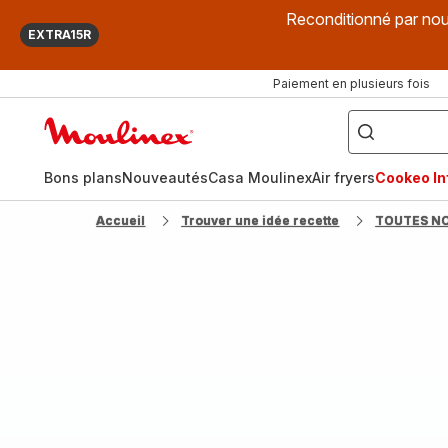
Reconditionné par nou
EXTRA15R
Paiement en plusieurs fois
["Que
recherchez-
Accueil
vous
?",
Moulinex
"Cookeo",
"Air
fryer",
Bons plans
Nouveautés
Casa Moulinex
Air fryers
Cookeo Inf
"Companion"]
Accueil
Trouver une idée recette
TOUTES N