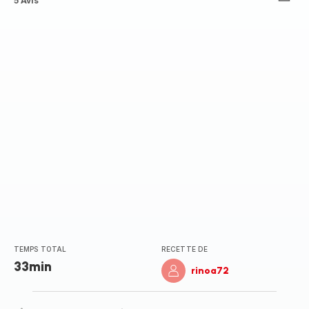
ratings.3.4
5 Avis
TEMPS TOTAL
RECETTE DE
33min
rinoa72