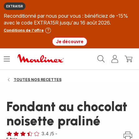
EXTRA15R
Reconditionné par nous pour vous : bénéficiez de -15%
avec le code EXTRA15R jusqu'au 16 août 2026.
Conditions de l'offre
Je découvre
Accueil
Ouvrir
Mon
Mon
Moulinex
le
compte
panie
menu
TOUTES NOS RECETTES
Fondant au chocolat
noisette praliné
3.4
/5
-