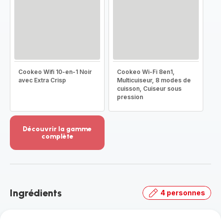
Cookeo Wifi 10-en-1 Noir
Cookeo Wi-Fi 8en1,
avec Extra Crisp
Multicuiseur, 8 modes de
cuisson, Cuiseur sous
pression
Découvrir la gamme
complète
Voir
plus...
-
Découvrir
la
Ingrédients
4 personnes
gamme
complète
-