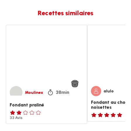
Recettes similaires
Fondant
Fondant
praliné
au
chocolat
et
noisettes
alulo
38min
Moulinex
Fondant au choco
Fondant praliné
noisettes
Avis
33 Avis
ratings.NaN
2
étoiles