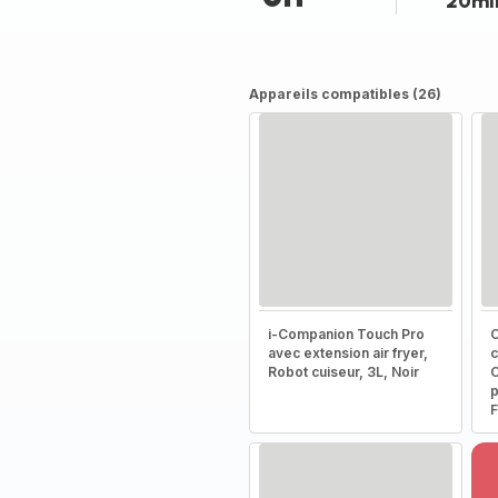
20mi
Appareils compatibles (26)
i-Companion Touch Pro
C
avec extension air fryer,
c
Robot cuiseur, 3L, Noir
C
p
F