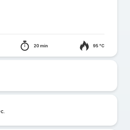
20 min
95 °C
°C.