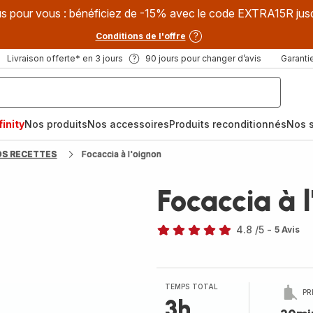
s pour vous : bénéficiez de -15% avec le code EXTRA15R jus
Conditions de l'offre
Livraison offerte* en 3 jours
90 jours pour changer d’avis
Garantie
inity
Nos produits
Nos accessoires
Produits reconditionnés
Nos s
OS RECETTES
Focaccia à l'oignon
Focaccia à 
4.8
/5
-
5 Avis
ratings.4.8
TEMPS TOTAL
PR
3h