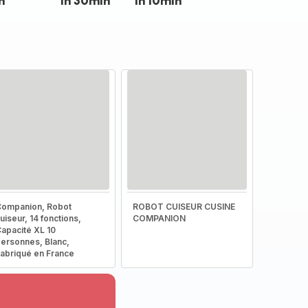
n
1h 30min
1h 10min
ompanion, Robot
ROBOT CUISEUR CUSINE
uiseur, 14 fonctions,
COMPANION
apacité XL 10
ersonnes, Blanc,
abriqué en France