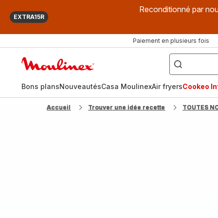
Reconditionné par nou
EXTRA15R
Paiement en plusieurs fois
["Que
recherchez-
Accueil
vous
?",
Moulinex
"Cookeo",
"Air
fryer",
Bons plans
Nouveautés
Casa Moulinex
Air fryers
Cookeo Inf
"Companion"]
Accueil
Trouver une idée recette
TOUTES N