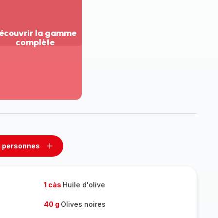
écouvrir la gamme
complète
ir
us...
couvrir
amme
mplète
 personnes
rimer
Ajouter
sonnes
personnes
1 càs
Huile d'olive
40 g
Olives noires