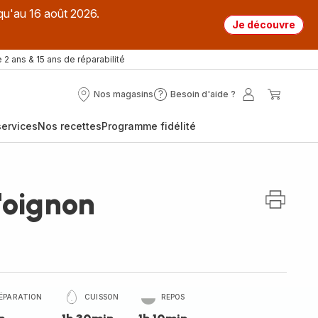
qu'au 16 août 2026.
Je découvre
 2 ans & 15 ans de réparabilité
Nos magasins
Besoin d'aide ?
Nos
Besoin
Mon
Mon
magasins
d'aide
compte
panier
ervices
Nos recettes
Programme fidélité
?
l'oignon
ÉPARATION
CUISSON
REPOS