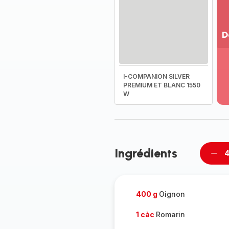
D
Vo
pl
-
I-COMPANION SILVER
Dé
PREMIUM ET BLANC 1550
W
la
g
co
-
Ingrédients
4
Supp
per
400 g
Oignon
1 càc
Romarin