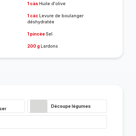
1 càs
Huile d'olive
1 càc
Levure de boulanger
déshydratée
1 pincée
Sel
200 g
Lardons
Découpe légumes
ser