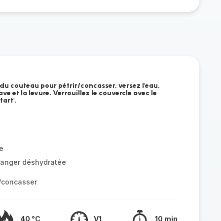
du couteau pour pétrir/concasser, versez l'eau,
agave et la levure. Verrouillez le couvercle avec le
art'.
e
langer déshydratée
r/concasser
40 °C
V1
10 min