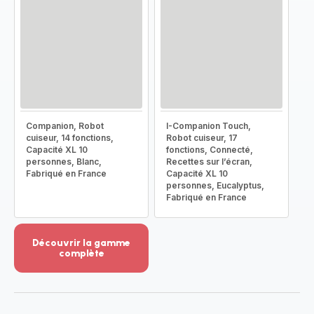
Companion, Robot
I-Companion Touch,
cuiseur, 14 fonctions,
Robot cuiseur, 17
Capacité XL 10
fonctions, Connecté,
personnes, Blanc,
Recettes sur l’écran,
Fabriqué en France
Capacité XL 10
personnes, Eucalyptus,
Fabriqué en France
Découvrir la gamme
complète
Voir
plus...
-
Découvrir