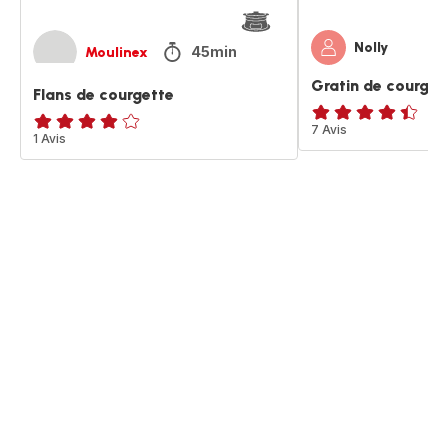
Nolly
45min
Moulinex
Gratin de courge
Flans de courgette
ratings.4.4
7 Avis
Avis
1 Avis
4
étoiles
(moyenne)