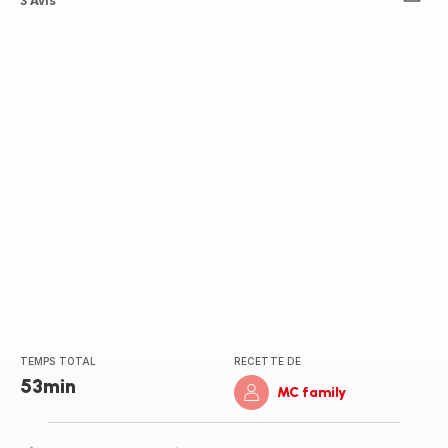
ratings.4.4
3 Avis
TEMPS TOTAL
RECETTE DE
53min
MC family