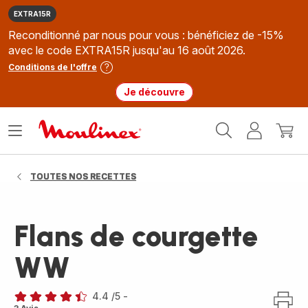
EXTRA15R
Reconditionné par nous pour vous : bénéficiez de -15%
avec le code EXTRA15R jusqu'au 16 août 2026.
Conditions de l'offre
Je découvre
Accueil
Ouvrir
Mon
Mon
Moulinex
le
compte
panie
menu
TOUTES NOS RECETTES
Flans de courgette
WW
4.4
/5
-