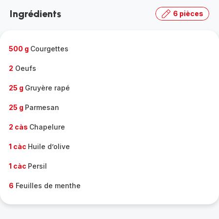
la
Ingrédients
6 pièces
gamme
complète
-
500 g
Courgettes
2
Oeufs
25 g
Gruyère rapé
25 g
Parmesan
2 càs
Chapelure
1 càc
Huile d’olive
1 càc
Persil
6
Feuilles de menthe