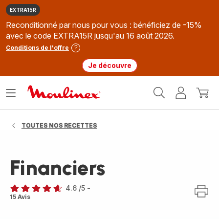
EXTRA15R
Reconditionné par nous pour vous : bénéficiez de -15%
avec le code EXTRA15R jusqu'au 16 août 2026.
Conditions de l'offre
Je découvre
Accueil
Ouvrir
Mon
Mon
Moulinex
le
compte
panie
menu
TOUTES NOS RECETTES
Financiers
4.6
/5
-
ratings.4.6
15 Avis