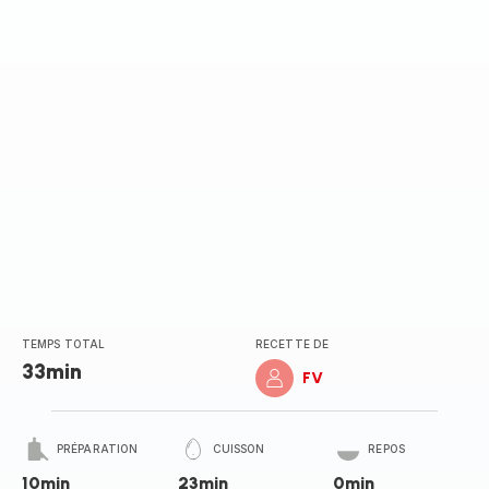
TEMPS TOTAL
RECETTE DE
33min
FV
PRÉPARATION
CUISSON
REPOS
10min
23min
0min