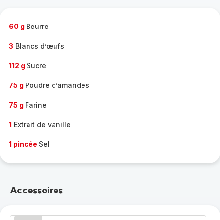
complète
-
60 g
Beurre
3
Blancs d’œufs
112 g
Sucre
75 g
Poudre d’amandes
75 g
Farine
1
Extrait de vanille
1 pincée
Sel
Accessoires