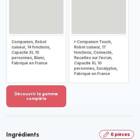
Companion, Robot
I-Companion Touch,
cuiseur, 14 fonctions,
Robot cuiseur, 17
Capacité XL 10
fonctions, Connecté,
personnes, Blanc,
Recettes sur l’écran,
Fabriqué en France
Capacité XL 10
personnes, Eucalyptus,
Fabriqué en France
Découvrir la gamme
complète
Voir
plus...
-
Découvrir
la
Ingrédients
6 pièces
gamme