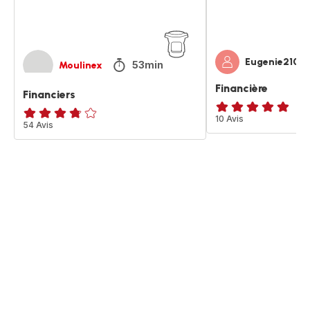
Eugenie2106
53min
Moulinex
Financière
Financiers
Avis
10 Avis
ratings.3.7
54 Avis
5
étoiles
(moyenne)