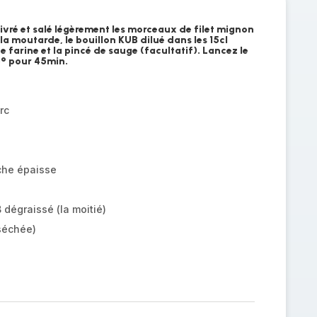
ivré et salé légèrement les morceaux de filet mignon
 la moutarde, le bouillon KUB dilué dans les 15cl
de farine et la pincé de sauge (facultatif). Lancez le
° pour 45min.
rc
che épaisse
 dégraissé (la moitié)
séchée)