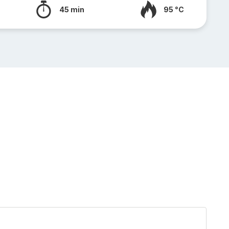
45 min
95 °C
Filet
migno