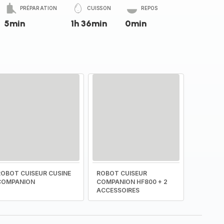
PRÉPARATION
CUISSON
REPOS
5min
1h 36min
0min
ROBOT CUISEUR CUSINE
ROBOT CUISEUR
COMPANION
COMPANION HF800 + 2
ACCESSOIRES