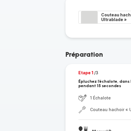
Couteau hacho
Ultrablade »
Préparation
Etape 1
/3
Épluchez l'échalote, dans 
pendant 15 secondes
1 Échalote
Couteau hachoir « U