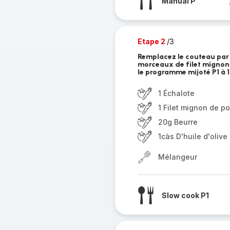
Manual P
Etape 2
/3
Remplacez le couteau par le
morceaux de filet mignons
le programme mijoté P1 à
1 Échalote
1 Filet mignon de po
20g Beurre
1càs D'huile d'olive
Mélangeur
Slow cook P1