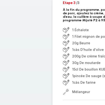
Etape 3
/3
À la fin du programme, po
de porc, ajoutez la crème,
d'eau, la cuillère à soupe 
programme Mijoté P2 à 95
1 Échalote
1 Filet mignon de po
20g Beurre
1càs D'huile d'olive
200g De crème fraî
30g De moutarde
15cl De bouillon KUB
1pincée De sauge (
1càs De farine
Mélangeur