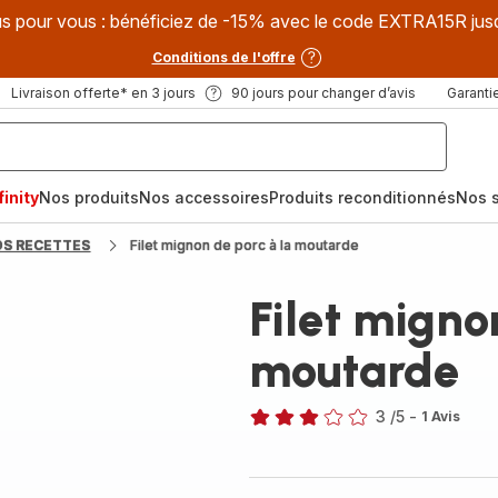
s pour vous : bénéficiez de -15% avec le code EXTRA15R jus
Conditions de l'offre
Livraison offerte* en 3 jours
90 jours pour changer d’avis
Garantie
inity
Nos produits
Nos accessoires
Produits reconditionnés
Nos s
OS RECETTES
Filet mignon de porc à la moutarde
Filet migno
moutarde
3
/5
-
1 Avis
Avis
3
étoiles