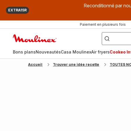
Reconditionné par nou
EXTRA15R
Paiement en plusieurs fois
["Que
recherchez-
Accueil
vous
?",
Moulinex
"Cookeo",
"Air
fryer",
Bons plans
Nouveautés
Casa Moulinex
Air fryers
Cookeo Inf
"Companion"]
Accueil
Trouver une idée recette
TOUTES N