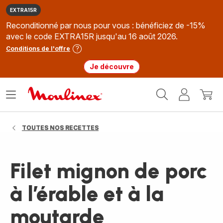
EXTRA15R
Reconditionné par nous pour vous : bénéficiez de -15%
avec le code EXTRA15R jusqu'au 16 août 2026.
Conditions de l'offre
Je découvre
Accueil
Ouvrir
Mon
Mon
Moulinex
le
compte
panie
menu
TOUTES NOS RECETTES
Filet mignon de porc
à l’érable et à la
moutarde