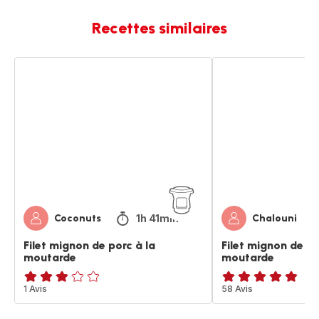
Recettes similaires
Filet
Filet
mignon
mignon
de
de
porc
porc
à
à
la
la
moutarde
moutarde
1h 41min
Coconuts
Chalouni
Filet mignon de porc à la
Filet mignon de po
moutarde
moutarde
Avis
1 Avis
ratings.4.8
58 Avis
3
étoiles