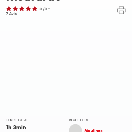
5
/5
-
Avis
7 Avis
5
étoiles
(moyenne)
TEMPS TOTAL
RECETTE DE
1h 3min
Moulinex