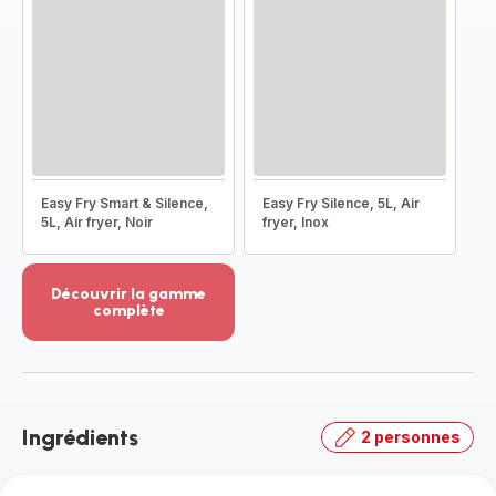
Easy Fry Smart & Silence,
Easy Fry Silence, 5L, Air
5L, Air fryer, Noir
fryer, Inox
Découvrir la gamme
complète
Voir
plus...
-
Découvrir
la
Ingrédients
2 personnes
gamme
complète
-