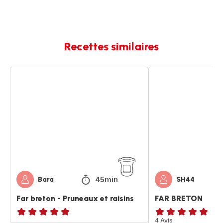
Recettes similaires
Far
FAR
breton
BRETON
-
Pruneaux
et
raisins
45min
Bara
SH44
Far breton - Pruneaux et raisins
FAR BRETON
ratings.NaN
ratings.4.8
4 Avis