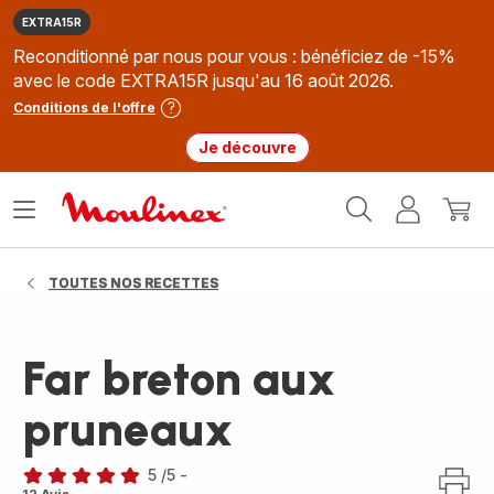
EXTRA15R
Reconditionné par nous pour vous : bénéficiez de -15%
avec le code EXTRA15R jusqu'au 16 août 2026.
Conditions de l'offre
Je découvre
Accueil
Ouvrir
Mon
Mon
Moulinex
le
compte
panie
menu
TOUTES NOS RECETTES
Far breton aux
pruneaux
5
/5
-