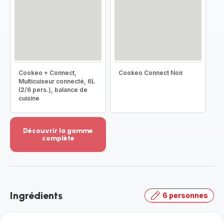
Cookeo + Connect,
Cookeo Connect Noir
Multicuiseur connecté, 6L
(2/6 pers.), balance de
cuisine
Découvrir la gamme
complète
Voir
plus...
-
Découvrir
la
Ingrédients
6 personnes
gamme
complète
-