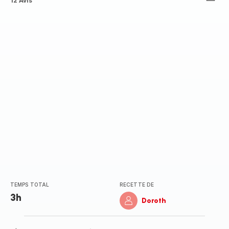
Avis
12 Avis
5
étoiles
(moyenne)
TEMPS TOTAL
RECETTE DE
3h
Doroth