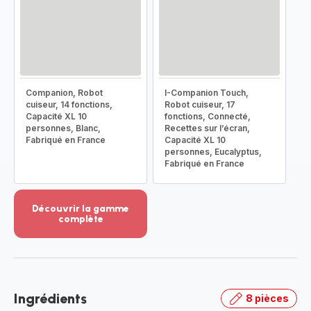
Companion, Robot
I-Companion Touch,
cuiseur, 14 fonctions,
Robot cuiseur, 17
Capacité XL 10
fonctions, Connecté,
personnes, Blanc,
Recettes sur l’écran,
Fabriqué en France
Capacité XL 10
personnes, Eucalyptus,
Fabriqué en France
Découvrir la gamme
complète
Voir
plus...
-
Découvrir
la
Ingrédients
8 pièces
gamme