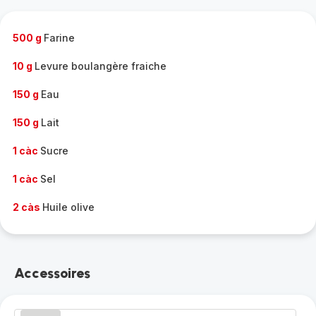
complète
-
500 g
Farine
10 g
Levure boulangère fraiche
150 g
Eau
150 g
Lait
1 càc
Sucre
1 càc
Sel
2 càs
Huile olive
Accessoires