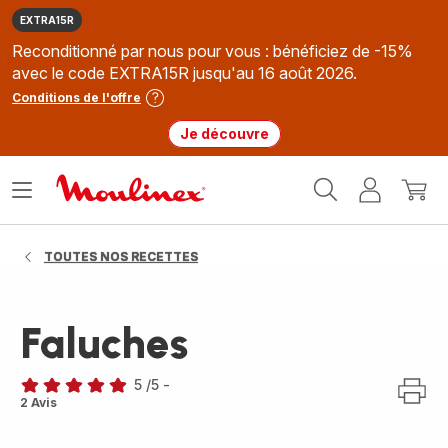
EXTRA15R
Reconditionné par nous pour vous : bénéficiez de -15%
avec le code EXTRA15R jusqu'au 16 août 2026.
Conditions de l'offre
Je découvre
Accueil
Ouvrir
Mon
Mon
Moulinex
le
compte
panie
menu
TOUTES NOS RECETTES
Faluches
5
/5
-
Avis
2 Avis
5
étoiles