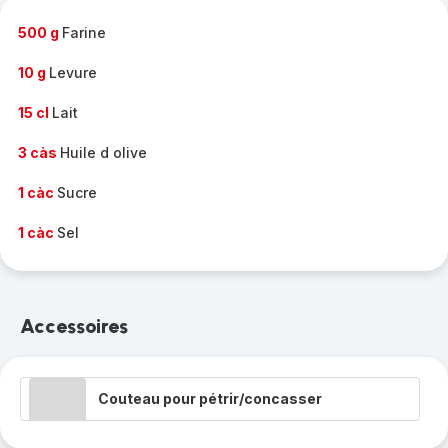
-
500 g
Farine
10 g
Levure
15 cl
Lait
3 càs
Huile d olive
1 càc
Sucre
1 càc
Sel
Accessoires
Couteau pour pétrir/concasser