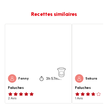
Recettes similaires
Faluches
Faluches
3h 57min
Fanny
Sakura
Faluches
Faluches
Avis
2 Avis
ratings.3.7
1 Avis
5