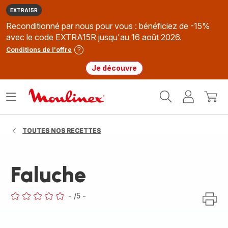
EXTRA15R
Reconditionné par nous pour vous : bénéficiez de -15%
avec le code EXTRA15R jusqu'au 16 août 2026.
Conditions de l'offre
Je découvre
Accueil
Ouvrir
Mon
Mon
Moulinex
le
compte
panie
menu
TOUTES NOS RECETTES
Faluche
-
/5
-
ratings.0