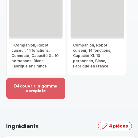
I-Companion, Robot
Companion, Robot
cuiseur, 14 fonctions,
cuiseur, 14 fonctions,
Connecté, Capacité XL 10
Capacité XL 10
personnes, Blanc,
personnes, Blanc,
Fabriqué en France
Fabriqué en France
Découvrir la gamme
complète
Voir
plus...
-
Découvrir
la
Ingrédients
4 pièces
gamme
complète