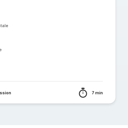
tale
e
ssion
7 min