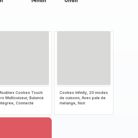
n
14min
0min
oulinex Cookeo Touch
Cookeo Infinity, 20 modes
ro Multicuiseur, Balance
de cuisson, Avec pale de
ntégrée, Connecté
mélange, Noir