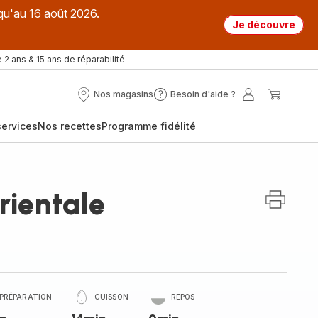
qu'au 16 août 2026.
Je découvre
 2 ans & 15 ans de réparabilité
Nos magasins
Besoin d'aide ?
Nos
Besoin
Mon
Mon
magasins
d'aide
compte
panier
ervices
Nos recettes
Programme fidélité
?
rientale
PRÉPARATION
CUISSON
REPOS