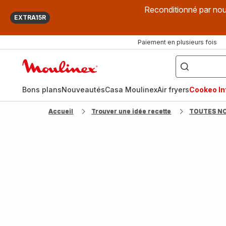
Reconditionné par nou
EXTRA15R
Paiement en plusieurs fois
["Que
recherchez-
Accueil
vous
?",
Moulinex
"Cookeo",
"Air
fryer",
Bons plans
Nouveautés
Casa Moulinex
Air fryers
Cookeo Inf
"Companion"]
Accueil
Trouver une idée recette
TOUTES N