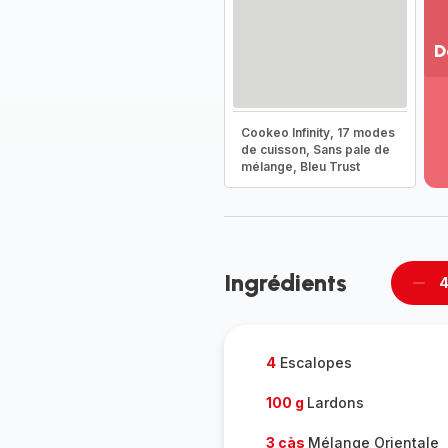
D
Vo
pl
-
Cookeo Infinity, 17 modes
Dé
de cuisson, Sans pale de
mélange, Bleu Trust
la
g
co
-
Ingrédients
4
Supp
per
4
Escalopes
100 g
Lardons
3 càs
Mélange Orientale