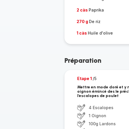
2 càs
Paprika
270 g
De riz
1 càs
Huile d'olive
Préparation
Etape 1
/5
Mettre en mode doré et y me
oignon émincé des le préc
l'escalopes de poulet
4 Escalopes
1 Oignon
100g Lardons