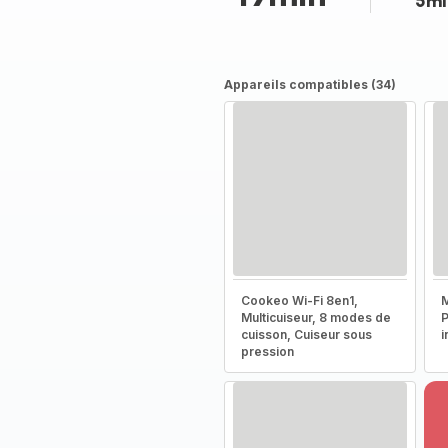
5mi
Appareils compatibles (34)
Cookeo Wi-Fi 8en1,
M
Multicuiseur, 8 modes de
P
cuisson, Cuiseur sous
i
pression