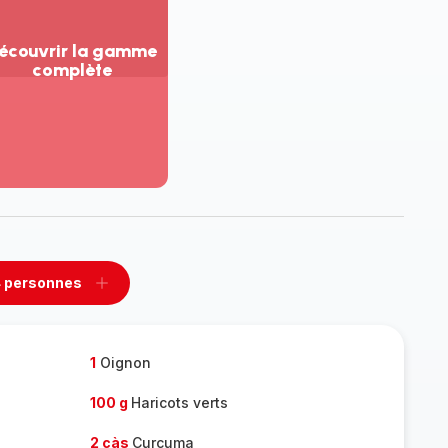
écouvrir la gamme
complète
ir
us...
couvrir
amme
mplète
 personnes
rimer
Ajouter
sonnes
personnes
1
Oignon
100 g
Haricots verts
2 càs
Curcuma