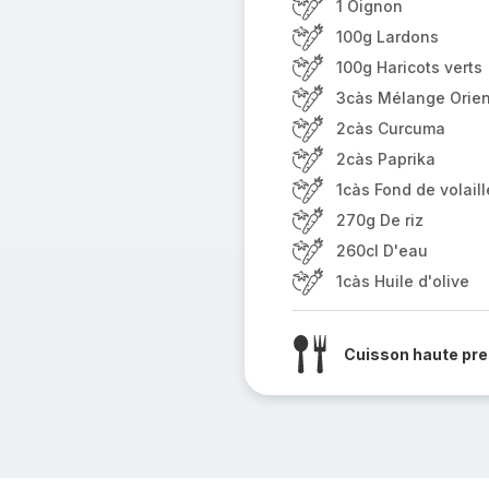
1 Oignon
100g Lardons
100g Haricots verts
3càs Mélange Orien
2càs Curcuma
2càs Paprika
1càs Fond de volaill
270g De riz
260cl D'eau
1càs Huile d'olive
Cuisson haute pre