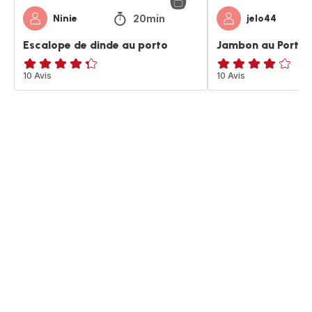
20min
Ninie
jelo44
Escalope de dinde au porto
Jambon au Porto
ratings.4.3
10 Avis
ratings.3.9
10 Avis