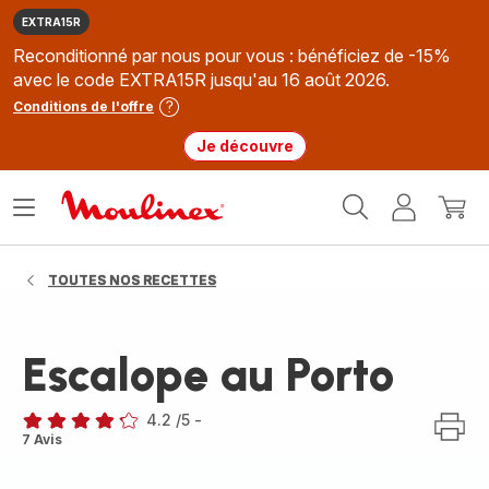
EXTRA15R
Reconditionné par nous pour vous : bénéficiez de -15%
avec le code EXTRA15R jusqu'au 16 août 2026.
Conditions de l'offre
Je découvre
Accueil
Ouvrir
Mon
Mon
Moulinex
le
compte
panie
menu
TOUTES NOS RECETTES
Escalope au Porto
4.2
/5
-
ratings.4.2
7 Avis