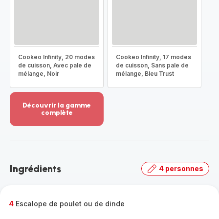
Cookeo Infinity, 20 modes
Cookeo Infinity, 17 modes
de cuisson, Avec pale de
de cuisson, Sans pale de
mélange, Noir
mélange, Bleu Trust
Découvrir la gamme
complète
Voir
plus...
-
Découvrir
la
Ingrédients
4 personnes
gamme
complète
-
4
Escalope de poulet ou de dinde