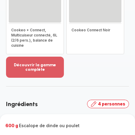
Cookeo + Connect,
Cookeo Connect Noir
Multicuiseur connecté, 6L
(2/6 pers.), balance de
cuisine
Découvrir la gamme
complète
Voir
plus...
-
Découvrir
la
Ingrédients
4 personnes
gamme
complète
-
600 g
Escalope de dinde ou poulet