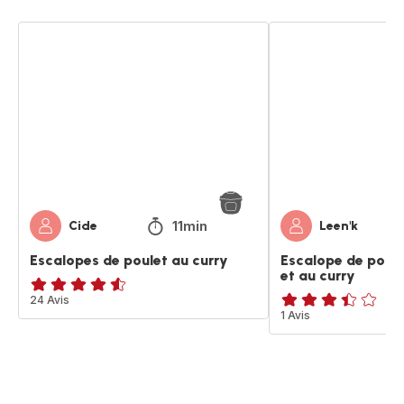
Escalopes
Escalope
de
de
poulet
poulet
au
aux
curry
légumes
et
au
curry
11min
Cide
Leen'k
Escalopes de poulet au curry
Escalope de poul
et au curry
ratings.4.5
24 Avis
ratings.3.4
1 Avis