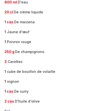
600 ml
D'eau
20 cl
De crème liquide
1 càs
De maizena
1
Jaune d'œuf
1
Poivron rouge
250 g
De champignons
3
Carottes
1
cube de bouillon de volaille
1
oignon
1 càs
De curry
2 càs
D'huile d'olive