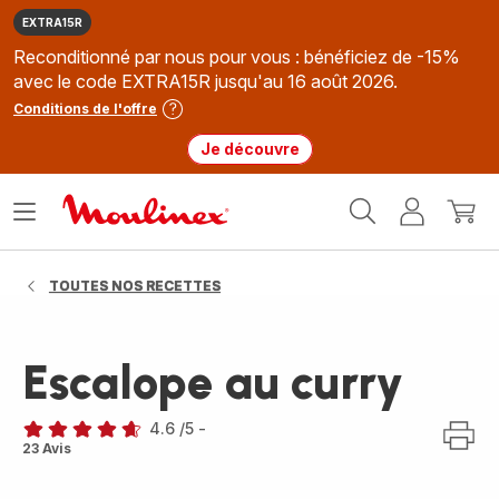
EXTRA15R
Reconditionné par nous pour vous : bénéficiez de -15%
avec le code EXTRA15R jusqu'au 16 août 2026.
Conditions de l'offre
Je découvre
Accueil
Ouvrir
Mon
Mon
Moulinex
le
compte
panie
menu
TOUTES NOS RECETTES
Escalope au curry
4.6
/5
-
ratings.4.6
23 Avis