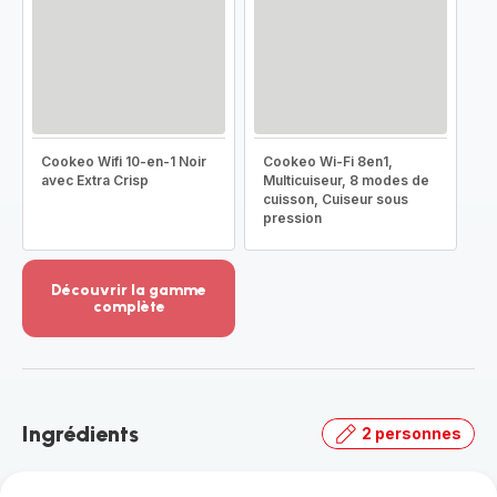
Cookeo Wifi 10-en-1 Noir
Cookeo Wi-Fi 8en1,
avec Extra Crisp
Multicuiseur, 8 modes de
cuisson, Cuiseur sous
pression
Découvrir la gamme
complète
Voir
plus...
-
Découvrir
la
Ingrédients
2 personnes
gamme
complète
-