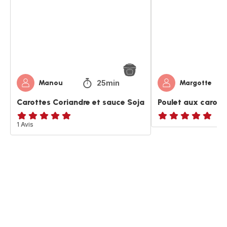
sauce
sauce
Soja
soja
25min
Manou
Margotte
Carottes Coriandre et sauce Soja
Poulet aux carott
Avis
1 Avis
ratings.NaN
5
étoiles
(moyenne)