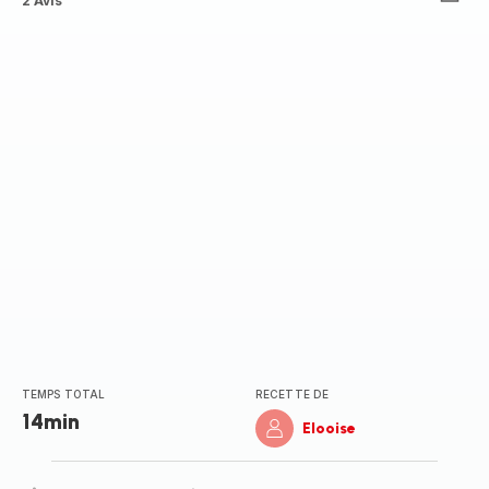
ratings.3.4
2 Avis
TEMPS TOTAL
RECETTE DE
14min
Elooise