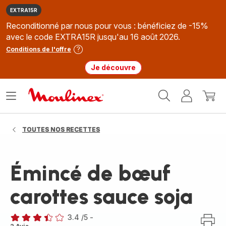
EXTRA15R
Reconditionné par nous pour vous : bénéficiez de -15%
avec le code EXTRA15R jusqu'au 16 août 2026.
Conditions de l'offre
Je découvre
Accueil
Ouvrir
Mon
Mon
Moulinex
le
compte
panie
menu
TOUTES NOS RECETTES
Émincé de bœuf
carottes sauce soja
3.4
/5
-